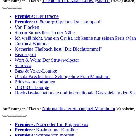
Theater im Pfalzbau Ludwigshafen
Aufführungen /
Theater
Ludwigshafen, B
Premiere:
Der Drache
Premiere:
GöteborgsOperans Danskompani
Von Flocken
Simon Strauß liest: In der Nähe
Ich weiß nicht, was ein Ort ist, ich kenne nur seinen Preis (Man
Cosmica Bandida
Katharina Thalbach liest "Die Blechtrommel"
Beauséjour
Wort & Wein: Der Struwwelpeter
Scirocco
Bass & Voice-Lounge
Ursula Krechel liest: Sehr geehrte Frau Ministerin
Prinzessinnendramen
OhOhOh-Lounge
Hochklassige nationale und internationale Gastspiele in den Sp
Nationaltheater Schauspiel Mannheim
Aufführungen /
Theater
Mannheim, M
Premiere:
Nora oder Ein Puppenhaus
Premiere:
Kasimir und Karoline
Premiere:
Schnee von morgen