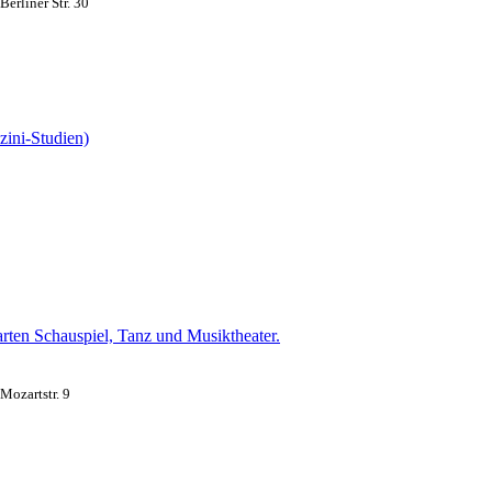
erliner Str. 30
zini-Studien)
arten Schauspiel, Tanz und Musiktheater.
ozartstr. 9