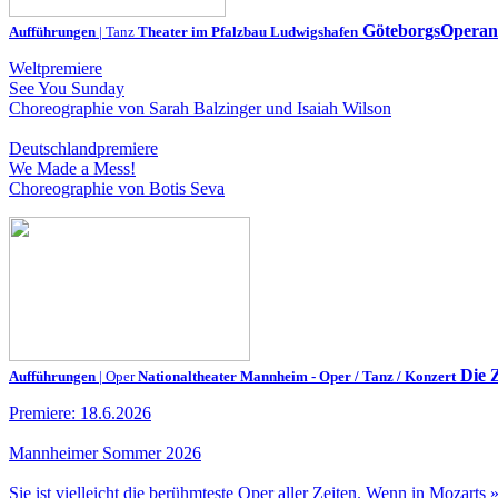
GöteborgsOperan
Aufführungen
| Tanz
Theater im Pfalzbau Ludwigshafen
Weltpremiere
See You Sunday
Choreographie von Sarah Balzinger und Isaiah Wilson
Deutschlandpremiere
We Made a Mess!
Choreographie von Botis Seva
Die Z
Aufführungen
| Oper
Nationaltheater Mannheim - Oper / Tanz / Konzert
Premiere: 18.6.2026
Mannheimer Sommer 2026
Sie ist vielleicht die berühmteste Oper aller Zeiten. Wenn in Mozarts