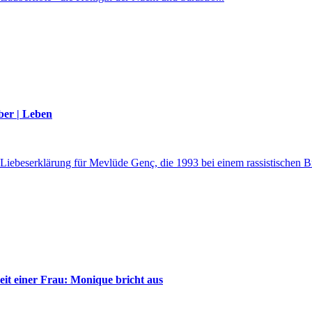
ber | Leben
Liebeserklärung für Mevlüde Genç, die 1993 bei einem rassistischen Br
eit einer Frau: Monique bricht aus