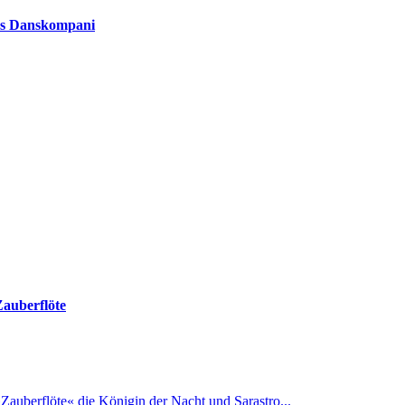
s Danskompani
auberflöte
 »Zauberflöte« die Königin der Nacht und Sarastro...