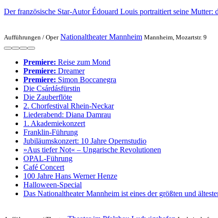
Der französische Star-Autor Édouard Louis portraitiert seine Mutter: 
Nationaltheater Mannheim
Aufführungen /
Oper
Mannheim, Mozartstr. 9
Premiere:
Reise zum Mond
Premiere:
Dreamer
Premiere:
Simon Boccanegra
Die Csárdásfürstin
Die Zauberflöte
2. Chorfestival Rhein-Neckar
Liederabend: Diana Damrau
1. Akademie­konzert
Franklin-Führung
Jubiläumskonzert: 10 Jahre Opernstudio
»Aus tiefer Not« – Ungarische Revolutionen
OPAL-Führung
Café Concert
100 Jahre Hans Werner Henze
Halloween-Special
Das Nationaltheater Mannheim ist eines der größten und ältes