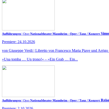
Simo
Aufführungen
| Oper
Nationaltheater Mannheim - Oper / Tanz / Konzert
Premiere: 24.10.2026
von Giuseppe Verdi | Libretto von Francesco Maria Piave und Arrigo
»Una tomba … Un trono!« – »Ein Grab … Ein...
Reis
Aufführungen
| Oper
Nationaltheater Mannheim - Oper / Tanz / Konzert
Premiere: 2.10.2026