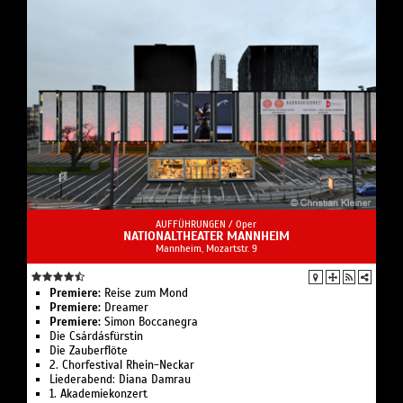
AUFFÜHRUNGEN /
Oper
NATIONALTHEATER MANNHEIM
Mannheim, Mozartstr. 9
Premiere:
Reise zum Mond
Premiere:
Dreamer
Premiere:
Simon Boccanegra
Die Csárdásfürstin
Die Zauberflöte
2. Chorfestival Rhein-Neckar
Liederabend: Diana Damrau
1. Akademie­konzert