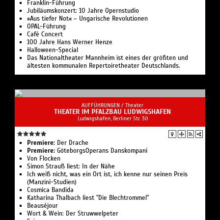
Franklin-Führung
Jubiläumskonzert: 10 Jahre Opernstudio
»Aus tiefer Not« – Ungarische Revolutionen
OPAL-Führung
Café Concert
100 Jahre Hans Werner Henze
Halloween-Special
Das Nationaltheater Mannheim ist eines der größten und
ältesten kommunalen Repertoiretheater Deutschlands.
AUFFÜHRUNGEN /
Theater
THEATER IM PFALZBAU LUDWIGSHAFEN
Ludwigshafen, Berliner Str. 30
Premiere:
Der Drache
Premiere:
GöteborgsOperans Danskompani
Von Flocken
Simon Strauß liest: In der Nähe
Ich weiß nicht, was ein Ort ist, ich kenne nur seinen Preis
(Manzini-Studien)
Cosmica Bandida
Katharina Thalbach liest "Die Blechtrommel"
Beauséjour
Wort & Wein: Der Struwwelpeter