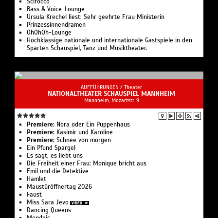
Scirocco
Bass & Voice-Lounge
Ursula Krechel liest: Sehr geehrte Frau Ministerin
Prinzessinnendramen
OhOhOh-Lounge
Hochklassige nationale und internationale Gastspiele in den
Sparten Schauspiel, Tanz und Musiktheater.
AUFFÜHRUNGEN /
Theater
NATIONALTHEATER SCHAUSPIEL MANNHEIM
Mannheim, Mozartstr. 9
Premiere:
Nora oder Ein Puppenhaus
Premiere:
Kasimir und Karoline
Premiere:
Schnee von morgen
Ein Pfund Spargel
Es sagt, es liebt uns
Die Freiheit einer Frau: Monique bricht aus
Emil und die Detektive
Hamlet
Maustüröffnertag 2026
Faust
Miss Sara Jevo
Dancing Queens