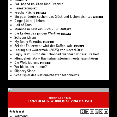
Mondeis
Bar-Abend im Alten Kino Franklin
Heimatkomplex
Freche Fläche
Ein paar Leute suchen das Glück und lachen sich tot
Dinge | über | Leben
Hall of Fans
Mannheim liest ein Buch 2026 Auftakt
Die Leiden des jungen Werther
Schaum ich an
My funny Valentine
Bei der Feuer­wehr wird der Kaffee kalt
Lesung aus »Vatermal« (2023) von Necati Öziri
Enjoy Jazz: Durch die Schönheit wandern wir zur Freiheit
»Hundeheimat« – Haymat­ministerium meets lesen.hören
Die Welt ist rund
Wo bleibt der Humor?
Slippery Slope
Schauspiel des Nationaltheater Mannheims
EREIGNISSE /
Tanz
TANZTHEATER WUPPERTAL PINA BAUSCH
Vollmond