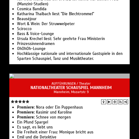
(Manzini-Studien)
Cosmica Bandida
Katharina Thalbach liest "Die Blechtrommel"
Beauséjour
Wort & Wein: Der Struwwelpeter
Scirocco
Bass & Voice-Lounge
Ursula Krechel liest: Sehr geehrte Frau Ministerin
Prinzessinnendramen
OhOhOh-Lounge
Hochklassige nationale und internationale Gastspiele in den
Sparten Schauspiel, Tanz und Musiktheater.
AUFFÜHRUNGEN /
Theater
NATIONALTHEATER SCHAUSPIEL MANNHEIM
Mannheim, Mozartstr. 9
Premiere:
Nora oder Ein Puppenhaus
Premiere:
Kasimir und Karoline
Premiere:
Schnee von morgen
Ein Pfund Spargel
Es sagt, es liebt uns
Die Freiheit einer Frau: Monique bricht aus
Emil und die Detektive