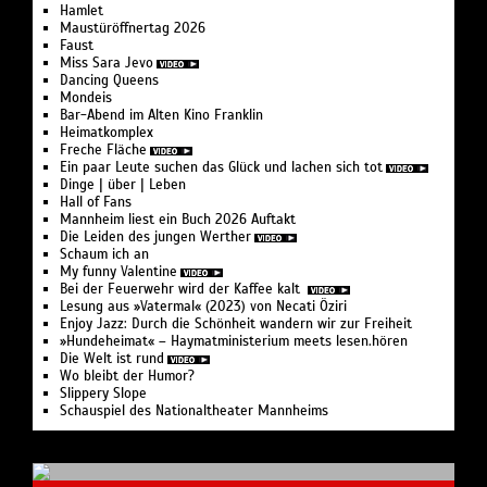
Hamlet
Maustüröffnertag 2026
Faust
Miss Sara Jevo
Dancing Queens
Mondeis
Bar-Abend im Alten Kino Franklin
Heimatkomplex
Freche Fläche
Ein paar Leute suchen das Glück und lachen sich tot
Dinge | über | Leben
Hall of Fans
Mannheim liest ein Buch 2026 Auftakt
Die Leiden des jungen Werther
Schaum ich an
My funny Valentine
Bei der Feuer­wehr wird der Kaffee kalt
Lesung aus »Vatermal« (2023) von Necati Öziri
Enjoy Jazz: Durch die Schönheit wandern wir zur Freiheit
»Hundeheimat« – Haymat­ministerium meets lesen.hören
Die Welt ist rund
Wo bleibt der Humor?
Slippery Slope
Schauspiel des Nationaltheater Mannheims