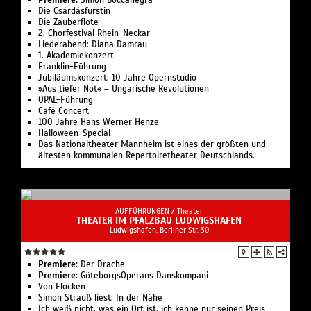
Premiere:
Simon Boccanegra
Die Csárdásfürstin
Die Zauberflöte
2. Chorfestival Rhein-Neckar
Liederabend: Diana Damrau
1. Akademie­konzert
Franklin-Führung
Jubiläumskonzert: 10 Jahre Opernstudio
»Aus tiefer Not« – Ungarische Revolutionen
OPAL-Führung
Café Concert
100 Jahre Hans Werner Henze
Halloween-Special
Das Nationaltheater Mannheim ist eines der größten und
ältesten kommunalen Repertoiretheater Deutschlands.
AUFFÜHRUNGEN /
Theater
THEATER IM PFALZBAU LUDWIGSHAFEN
Ludwigshafen, Berliner Str. 30
Premiere:
Der Drache
Premiere:
GöteborgsOperans Danskompani
Von Flocken
Simon Strauß liest: In der Nähe
Ich weiß nicht, was ein Ort ist, ich kenne nur seinen Preis