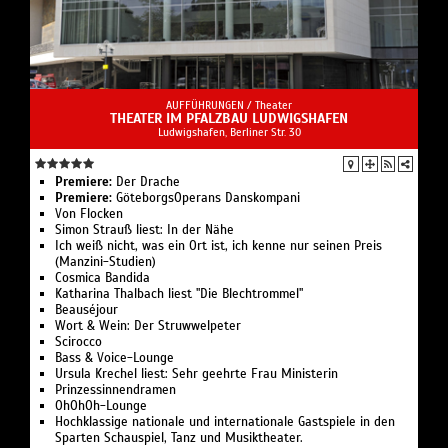
AUFFÜHRUNGEN /
Theater
THEATER IM PFALZBAU LUDWIGSHAFEN
Ludwigshafen, Berliner Str. 30
Premiere:
Der Drache
Premiere:
GöteborgsOperans Danskompani
Von Flocken
Simon Strauß liest: In der Nähe
Ich weiß nicht, was ein Ort ist, ich kenne nur seinen Preis
(Manzini-Studien)
Cosmica Bandida
Katharina Thalbach liest "Die Blechtrommel"
Beauséjour
Wort & Wein: Der Struwwelpeter
Scirocco
Bass & Voice-Lounge
Ursula Krechel liest: Sehr geehrte Frau Ministerin
Prinzessinnendramen
OhOhOh-Lounge
Hochklassige nationale und internationale Gastspiele in den
Sparten Schauspiel, Tanz und Musiktheater.