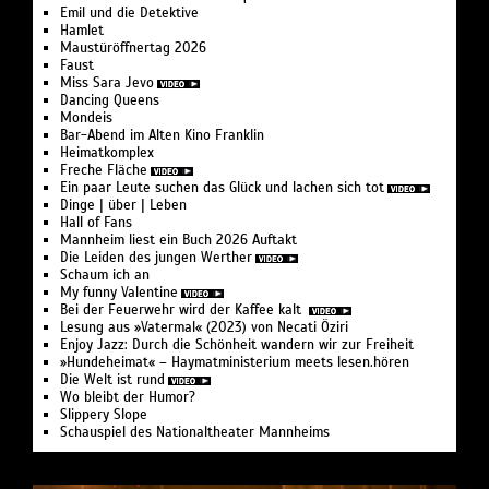
Emil und die Detektive
Hamlet
Maustüröffnertag 2026
Faust
Miss Sara Jevo
Dancing Queens
Mondeis
Bar-Abend im Alten Kino Franklin
Heimatkomplex
Freche Fläche
Ein paar Leute suchen das Glück und lachen sich tot
Dinge | über | Leben
Hall of Fans
Mannheim liest ein Buch 2026 Auftakt
Die Leiden des jungen Werther
Schaum ich an
My funny Valentine
Bei der Feuer­wehr wird der Kaffee kalt
Lesung aus »Vatermal« (2023) von Necati Öziri
Enjoy Jazz: Durch die Schönheit wandern wir zur Freiheit
»Hundeheimat« – Haymat­ministerium meets lesen.hören
Die Welt ist rund
Wo bleibt der Humor?
Slippery Slope
Schauspiel des Nationaltheater Mannheims