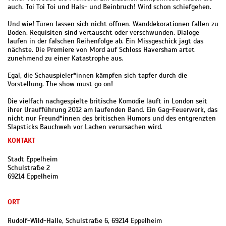
auch. Toi Toi Toi und Hals- und Beinbruch! Wird schon schiefgehen.
Und wie! Türen lassen sich nicht öffnen. Wanddekorationen fallen zu
Boden. Requisiten sind vertauscht oder verschwunden. Dialoge
laufen in der falschen Reihenfolge ab. Ein Missgeschick jagt das
nächste. Die Premiere von Mord auf Schloss Haversham artet
zunehmend zu einer Katastrophe aus.
Egal, die Schauspieler*innen kämpfen sich tapfer durch die
Vorstellung. The show must go on!
Die vielfach nachgespielte britische Komödie läuft in London seit
ihrer Uraufführung 2012 am laufenden Band. Ein Gag-Feuerwerk, das
nicht nur Freund*innen des britischen Humors und des entgrenzten
Slapsticks Bauchweh vor Lachen verursachen wird.
KONTAKT
Stadt Eppelheim
Schulstraße 2
69214 Eppelheim
ORT
Rudolf-Wild-Halle, Schulstraße 6, 69214 Eppelheim