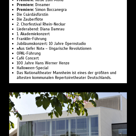
Premiere:
Reise zum Mond
Premiere:
Dreamer
Premiere:
Simon Boccanegra
Die Csárdásfürstin
Die Zauberflöte
2. Chorfestival Rhein-Neckar
Liederabend: Diana Damrau
1. Akademie­konzert
Franklin-Führung
Jubiläumskonzert: 10 Jahre Opernstudio
»Aus tiefer Not« – Ungarische Revolutionen
OPAL-Führung
Café Concert
100 Jahre Hans Werner Henze
Halloween-Special
Das Nationaltheater Mannheim ist eines der größten und
ältesten kommunalen Repertoiretheater Deutschlands.