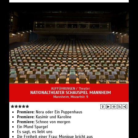
AUFFÜHRUNGEN /
Theater
NATIONALTHEATER SCHAUSPIEL MANNHEIM
Mannheim, Mozartstr. 9
Premiere:
Nora oder Ein Puppenhaus
Premiere:
Kasimir und Karoline
Premiere:
Schnee von morgen
Ein Pfund Spargel
Es sagt, es liebt uns
Die Freiheit einer Frau: Monique bricht aus