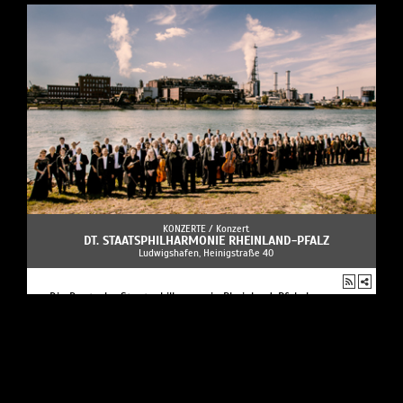
KONZERTE /
Konzert
DT. STAATSPHILHARMONIE RHEINLAND-PFALZ
Ludwigshafen, Heinigstraße 40
Die Deutsche Staatsphilharmonie Rheinland-Pfalz kann
mittlerweile auf eine 100-jährige Tradition zurückblicken .
KONZERTE /
Konzert
PORT25 - RAUM FÜR GEGENWARTSKUNST