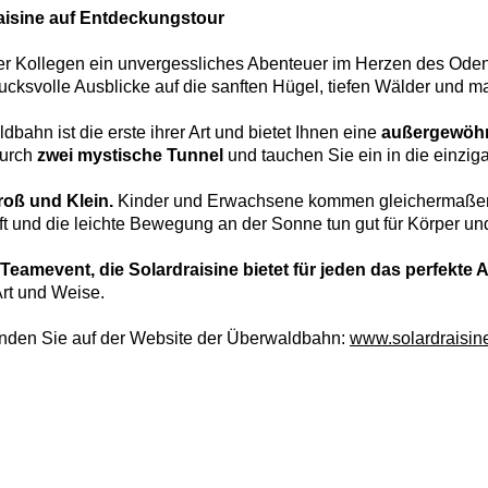
raisine auf Entdeckungstour
r Kollegen ein unvergessliches Abenteuer im Herzen des Odenwa
ucksvolle Ausblicke auf die sanften Hügel, tiefen Wälder und m
dbahn ist die erste ihrer Art und bietet Ihnen eine
außergewöhn
durch
zwei mystische Tunnel
und tauchen Sie ein in die einzi
Groß und Klein.
Kinder und Erwachsene kommen gleichermaßen a
uft und die leichte Bewegung an der Sonne tun gut für Körper un
Teamevent, die Solardraisine bietet für jeden das perfekte
rt und Weise.
inden Sie auf der Website der Überwaldbahn:
www.solardraisin