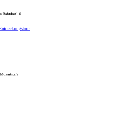
m Bahnhof 10
 Entdeckungstour
ozartstr. 9