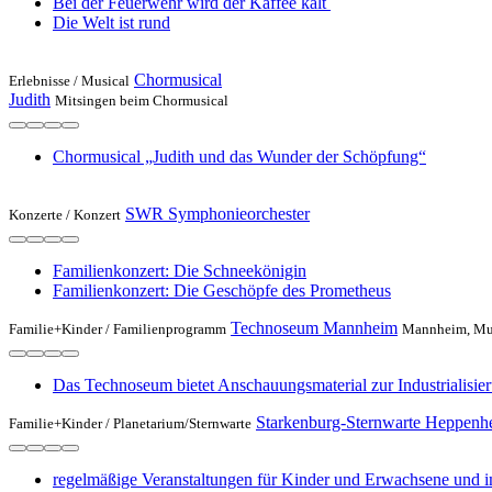
Bei der Feuer­wehr wird der Kaffee kalt
Die Welt ist rund
Chormusical
Erlebnisse /
Musical
Judith
Mitsingen beim Chormusical
Chormusical „Judith und das Wunder der Schöpfung“
SWR Symphonieorchester
Konzerte /
Konzert
Familienkonzert: Die Schneekönigin
Familienkonzert: Die Geschöpfe des Prometheus
Technoseum Mannheim
Familie+Kinder /
Familienprogramm
Mannheim, Mus
Das Technoseum bietet Anschauungsmaterial zur Industrialisi
Starkenburg-Sternwarte Heppenh
Familie+Kinder /
Planetarium/Sternwarte
regelmäßige Veranstaltungen für Kinder und Erwachsene und i