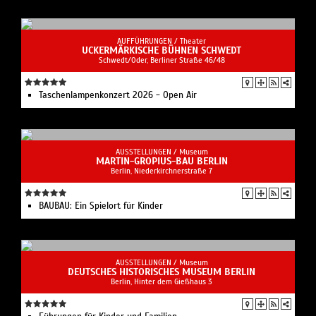
AUFFÜHRUNGEN /
Theater
UCKERMÄRKISCHE BÜHNEN SCHWEDT
Schwedt/Oder, Berliner Straße 46/48
Taschenlampenkonzert 2026 - Open Air
AUSSTELLUNGEN /
Museum
MARTIN-GROPIUS-BAU BERLIN
Berlin, Niederkirchnerstraße 7
BAUBAU: Ein Spielort für Kinder
AUSSTELLUNGEN /
Museum
DEUTSCHES HISTORISCHES MUSEUM BERLIN
Berlin, Hinter dem Gießhaus 3