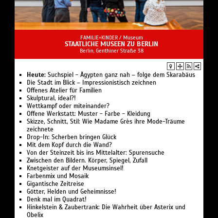
Rabattcodes:
Diese sind nur auf den Grundpreis der
Und gemeinsam mit WOWee, einem neugierigen Wesen
Tickets gültig, nicht auf die Verkaufsgebühren.
aus der Wissenszone, entdeckt das Publikum: Jede
wissenschaftliche Entdeckung beginnt mit einem
Jugendschutz:
Jugendliche unter 14 Jahren dürfen das
einfachen «Warum?»
FAMILIE+KINDER /
Museum
Konzert nur in Begleitung einer
STAATLICHE MUSEEN ZU BERLIN
vertretungsberechtigten Person besuchen. Insofern es
Berlin, Genthiner Straße 38
Keine Formeln. Keine Prüfungen. Dafür ganz viel: WOW!
sich dabei nicht um ein Elternteil handelt, muss die
begleitende Person über 18 Jahre alt sein und neben
Wissenschaft zum Staunen, Mitmachen und
Heute:
Suchspiel - Ägypten ganz nah – folge dem Skarabäus
dem eigenen Ausweis eine Vollmacht zur
Die Stadt im Blick – Impressionistisch zeichnen
Entdecken
Offenes Atelier für Familien
Personensorgeberechtigung vorweisen können, die von
Skulptural, ideal?!
den Eltern unterschrieben ist – eine Ausweiskopie des
Bei Professor & Profesora Bummbastic wird
Wettkampf oder miteinander?
entsprechenden Elternteils ist beizufügen.
Offene Werkstatt: Muster - Farbe - Kleidung
Naturwissenschaft zum Erlebnis. In ihrer interaktiven
Skizze, Schnitt, Stil: Wie Madame Grès ihre Mode-Träume
Dementsprechend können Kinder/Jugendliche unter 14
Show geht es nicht nur um Erklärungen. Mit
zeichnete
Jahren nicht am Eingang abgegeben und später wieder
überraschenden Experimenten, starken Effekten und
Drop-In: Scherben bringen Glück
abgeholt werden.
Mit dem Kopf durch die Wand?
einer guten Portion Humor zeigen sie, wie spannend
Von der Steinzeit bis ins Mittelalter: Spurensuche
Wissenschaft sein kann.
Zwischen den Bildern. Körper, Spiegel, Zufall
Knetgeister auf der Museumsinsel!
Farbenmix und Mosaik
Dauer der Vorstellung:
ca. 80-90 Minuten mit Pause
Gigantische Zeitreise
Altersempfehlung:
Empfohlen ab 5 Jahren (nur
Götter, Helden und Geheimnisse!
Empfehlung, jünger auch möglich)
Denk mal im Quadrat!
Türöffnung Theater:
ca. 30-60 Minuten vor
Hinkelstein & Zaubertrank: Die Wahrheit über Asterix und
Obelix