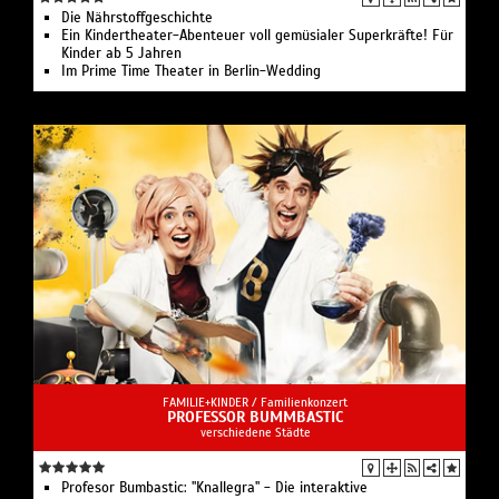
Personensorgeberechtigung vorweisen können, die von
Die Nährstoffgeschichte
Ein Kindertheater-Abenteuer voll gemüsialer Superkräfte! Für
den Eltern unterschrieben ist – eine Ausweiskopie des
Kinder ab 5 Jahren
entsprechenden Elternteils ist beizufügen.
Im Prime Time Theater in Berlin-Wedding
Dementsprechend können Kinder/Jugendliche unter 14
Jahren nicht am Eingang abgegeben und später wieder
abgeholt werden.
FAMILIE+KINDER /
Familienkonzert
PROFESSOR BUMMBASTIC
verschiedene Städte
Profesor Bumbastic: "Knallegra" - Die interaktive