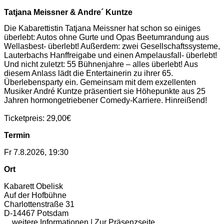
Tatjana Meissner & Andre´ Kuntze
Die Kabarettistin Tatjana Meissner hat schon so einiges
überlebt: Autos ohne Gurte und Opas Beetumrandung aus
Wellasbest- überlebt! Außerdem: zwei Gesellschaftssysteme,
Lauterbachs Hanffreigabe und einen Ampelausfall- überlebt!
Und nicht zuletzt: 55 Bühnenjahre – alles überlebt! Aus
diesem Anlass lädt die Entertainerin zu ihrer 65.
Überlebensparty ein. Gemeinsam mit dem exzellenten
Musiker André Kuntze präsentiert sie Höhepunkte aus 25
Jahren hormongetriebener Comedy-Karriere. Hinreißend!
Ticketpreis: 29,00€
Termin
Fr 7.8.2026, 19:30
Ort
Kabarett Obelisk
Auf der Hofbühne
Charlottenstraße 31
D-14467 Potsdam
... weitere Informationen
|
Zur Präsenzseite