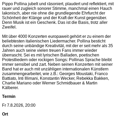
Pippo Pollina jubelt und räsoniert, plaudert und reflektiert, mit
rauer und zugleich sonorer Stimme, manchmal einen Hauch
lakonisch, aber nie ohne die grundlegende Ehrfurcht der
Schönheit der Klänge und der Kraft der Kunst gegenüber.
Denn Musik ist ein Geschenk. Das ist die Basis, trotz aller
Zweifel.
Mit über 4000 Konzerten europaweit gehört er zu einem der
beliebtesten italienischen Liedermacher. Pollina besticht
durch seine unbändige Kreativität, mit der er seit mehr als 35
Jahren auch seine vielen treuen Fans immer wieder
überrascht. Sei es mit lyrischen Balladen, poetischen
Protestliedern oder rockigen Songs: Pollinas Sprache bleibt
immer sensibel und zart. Neben seinen Konzerten mit seiner
Band hat er auch mit unzähligen internationalen Künstlern
zusammengearbeitet, wie z.B.: Georges Moustaki, Franco
Battiato, Inti Illimani, Konstantin Wecker, Rebekka Bakken,
Charlie Mariano oder Werner Schmidbauer & Martin
Kälberer.
Termin
Fr 7.8.2026, 20:00
Ort