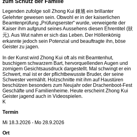
zum Schutz der Familie
Legenden zufolge soll Zhong Kui 鍾馗 ein brillanter
Gelehrter gewesen sein. Obwohl er in der kaiserlichen
Beamtenprüfung „Prüfungserster“ wurde, verweigerte der
Kaiser ihm aufgrund seines Aussehens diesen Ehrentitel (狀
元). Aus Wut nahm er sich das Leben. Der Höllenkönig
erkannte jedoch sein Potenzial und beauftragte ihn, böse
Geister zu jagen.
In der Kunst wird Zhong Kui oft als mit Beamtenhut,
buschigem schwarzem Bart, hervorquellenden Augen und
zornigem Gesichtsausdruck dargestellt. Mal schwingt er ein
Schwert, mal ist er der pflichtbewusste Bruder, der seine
Schwester vermählt. Holzschnitte mit ihm auf Haustüren
beschützen besonders zum Neujahr oder Drachenboot-Fest
Geschäfte und Familienheime. Heute erscheint Zhong Kui
Geister jagend auch in Videospielen.
K
Termin
Mi 18.3.2026 - Mo 28.9.2026
Ort