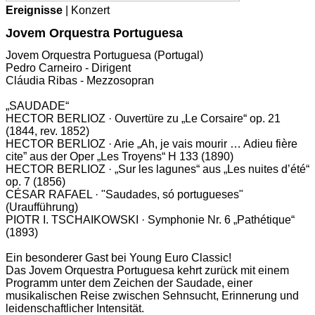
Ereignisse
| Konzert
Jovem Orques­tra Portuguesa
Jovem Orquestra Portuguesa (Portugal)
Pedro Carneiro - Dirigent
Cláudia Ribas - Mezzosopran
„SAUDADE“
HECTOR BERLIOZ · Ouvertüre zu „Le Corsaire“ op. 21
(1844, rev. 1852)
HECTOR BERLIOZ · Arie „Ah, je vais mourir … Adieu fière
cite” aus der Oper „Les Troyens“ H 133 (1890)
HECTOR BERLIOZ · „Sur les lagunes“ aus „Les nuites d’été“
op. 7 (1856)
CÉSAR RAFAEL · "Saudades, só portugueses"
(Uraufführung)
PIOTR I. TSCHAIKOWSKI · Symphonie Nr. 6 „Pathétique“
(1893)
Ein besonderer Gast bei Young Euro Classic!
Das Jovem Orquestra Portuguesa kehrt zurück mit einem
Programm unter dem Zeichen der Saudade, einer
musikalischen Reise zwischen Sehnsucht, Erinnerung und
leidenschaftlicher Intensität.