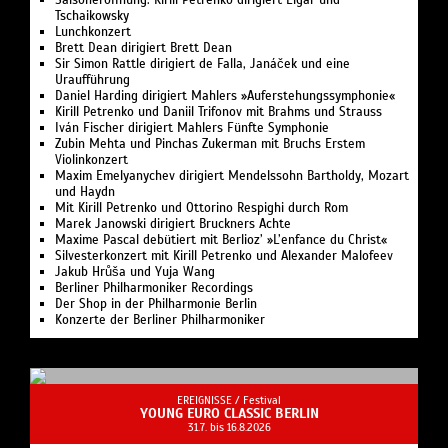
Saisoneröffnung: Kirill Petrenko dirigiert Elgar und
Tschaikowsky
Lunchkonzert
Brett Dean dirigiert Brett Dean
Sir Simon Rattle dirigiert de Falla, Janáček und eine
Uraufführung
Daniel Harding dirigiert Mahlers »Auferstehungssymphonie«
Kirill Petrenko und Daniil Trifonov mit Brahms und Strauss
Iván Fischer dirigiert Mahlers Fünfte Symphonie
Zubin Mehta und Pinchas Zukerman mit Bruchs Erstem
Violinkonzert
Maxim Emelyanychev dirigiert Mendelssohn Bartholdy, Mozart
und Haydn
Mit Kirill Petrenko und Ottorino Respighi durch Rom
Marek Janowski dirigiert Bruckners Achte
Maxime Pascal debütiert mit Berlioz’ »L’enfance du Christ«
Silvesterkonzert mit Kirill Petrenko und Alexander Malofeev
Jakub Hrůša und Yuja Wang
Berliner Philharmoniker Recordings
Der Shop in der Philharmonie Berlin
Konzerte der Berliner Philharmoniker
EREIGNISSE /
Festival
YOUNG EURO CLASSIC BERLIN
31.7. bis 16.8.2026