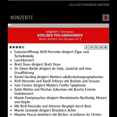
... ALLE AUFFÜHRUNGEN ANZEIGEN
KONZERTE
KONZERTE /
Orchester
BERLINER PHILHARMONIKER
Berlin, Herbert-von-Karajan-Str. 1
Saisoneröffnung: Kirill Petrenko dirigiert Elgar und
Tschaikowsky
Lunchkonzert
Brett Dean dirigiert Brett Dean
Sir Simon Rattle dirigiert de Falla, Janáček und eine
Uraufführung
Daniel Harding dirigiert Mahlers »Auferstehungssymphonie«
Kirill Petrenko und Daniil Trifonov mit Brahms und Strauss
Iván Fischer dirigiert Mahlers Fünfte Symphonie
Zubin Mehta und Pinchas Zukerman mit Bruchs Erstem
Violinkonzert
Maxim Emelyanychev dirigiert Mendelssohn Bartholdy, Mozart
und Haydn
Mit Kirill Petrenko und Ottorino Respighi durch Rom
Marek Janowski dirigiert Bruckners Achte