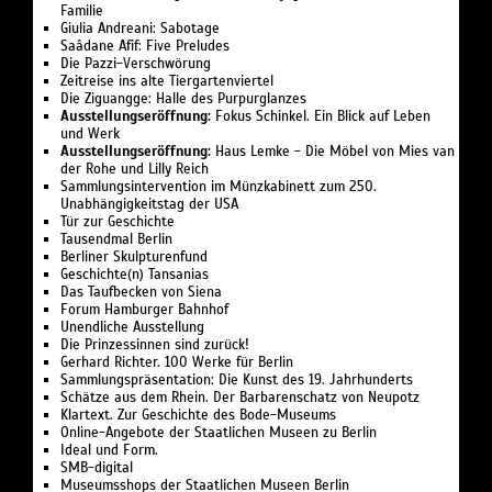
Ghostbuster: Zhong Kui, der Geisterjäger. Hier zum Schutz der
Familie
Giulia Andreani: Sabotage
Saâdane Afif: Five Preludes
Die Pazzi-Verschwörung
Zeitreise ins alte Tiergartenviertel
Die Ziguangge: Halle des Purpurglanzes
Ausstellungseröffnung:
Fokus Schinkel. Ein Blick auf Leben
und Werk
Ausstellungseröffnung:
Haus Lemke - Die Möbel von Mies van
der Rohe und Lilly Reich
Sammlungsintervention im Münzkabinett zum 250.
Unabhängigkeitstag der USA
Tür zur Geschichte
Tausendmal Berlin
Berliner Skulpturenfund
Geschichte(n) Tansanias
Das Taufbecken von Siena
Forum Hamburger Bahnhof
Unendliche Ausstellung
Die Prinzessinnen sind zurück!
Gerhard Richter. 100 Werke für Berlin
Sammlungspräsentation: Die Kunst des 19. Jahrhunderts
Schätze aus dem Rhein. Der Barbarenschatz von Neupotz
Klartext. Zur Geschichte des Bode-Museums
Online-Angebote der Staatlichen Museen zu Berlin
Ideal und Form.
SMB-digital