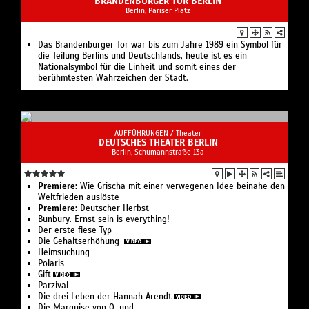
SEHENSWÜRDIGKEITEN /
Gebäude
BRANDENBURGER TOR BERLIN
Berlin, Pariser Platz
Das Brandenburger Tor war bis zum Jahre 1989 ein Symbol für
die Teilung Berlins und Deutschlands, heute ist es ein
Nationalsymbol für die Einheit und somit eines der
berühmtesten Wahrzeichen der Stadt.
AUFFÜHRUNGEN /
Theater
DEUTSCHES THEATER BERLIN
Berlin, Schumannstraße 13a
Premiere:
Wie Grischa mit einer verwegenen Idee beinahe den
Weltfrieden auslöste
Premiere:
Deutscher Herbst
Bunbury. Ernst sein is everything!
Der erste fiese Typ
Die Gehaltserhöhung
Heimsuchung
Polaris
Gift
Parzival
Die drei Leben der Hannah Arendt