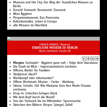
Museumsshops der Staatlichen Museen Berlin
Museum and the City: Der Blog der Staatlichen Museen zu
Berlin
Zurück! Steinzeit. Bronzezeit. Eisenzeit
Altes Ägypten
Pergamonmuseum. Das Panorama
Kulturkontakte. Leben in Europa
alle Museen im Überblick
FAMILIE+KINDER /
Museum
STAATLICHE MUSEEN ZU BERLIN
Berlin, Genthiner Straße 38
Morgen:
Suchspiel - Ägypten ganz nah – folge dem Skarabäus
Die Stadt im Blick – Impressionistisch zeichnen
Offenes Atelier für Familien
Skulptural, ideal?!
Wettkampf oder miteinander?
Offene Werkstatt: Muster - Farbe - Kleidung
Skizze, Schnitt, Stil: Wie Madame Grès ihre Mode-Träume
zeichnete
Drop-In: Scherben bringen Glück
Mit dem Kopf durch die Wand?
Von der Steinzeit bis ins Mittelalter: Spurensuche