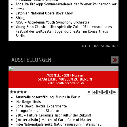
Slo­ve­ni­an Youth Orchestra
Angelika Pro­kopp Som­mer­akademie der Wiener Philharmoniker
ni-va
Estonian National Opera Boys' Choir
&ñịoن
AYSO – Accademia Youth Symphony Orchestra
Young Euro Classic - Hier spielt die Zukunft! Internationales
Festival der weltbesten Jugendorchester im Konzerthaus
Berlin.
... ALLE EREIGNISSE ANZEIGEN
AUSSTELLUNGEN
AUSSTELLUNGEN /
Museum
STAATLICHE MUSEEN ZU BERLIN
Berlin, Genthiner Straße 38
Ausstellungseröffnung:
Zurück in Berlin
Die Berge Tirols
Sofie Dawo. Textile Experimente
Fotografie erzählt Skulptur
2101 – Future Ceramics Tischkultur der Zukunft
[ materialistin ] Matter of Care, Care of Matter