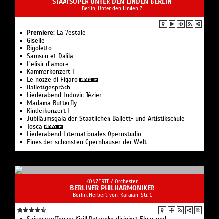
AUFFÜHRUNGEN /
Oper
STAATSOPER UNTER DEN LINDEN BERLIN
Berlin, Unter den Linden 7
Premiere:
La Vestale
Giselle
Rigoletto
Samson et Dalila
L’elisir d’amore
Kam­mer­kon­zert I
Le nozze di Figaro
Ballettgespräch
Liederabend Ludovic Tézier
Madama Butterfly
Kinderkonzert I
Jubiläumsgala der Staatlichen Ballett- und Artistikschule
Tosca
Liederabend Internationales Opernstudio
Eines der schönsten Opernhäuser der Welt
KONZERTE /
Orchester
BERLINER PHILHARMONIKER
Berlin, Herbert-von-Karajan-Str. 1