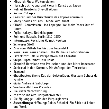
InterNationalgalerie#1: Nationalmuseum in Warschau
Mirae kh Rhee: Weiterreichen
Tierisch gut! Fauna und Flora in Kunst aus Japan
Helmut Newton‘s One-off Album
Rooms / Stages
Cassirer und der Durchbruch des Impressionismus
Many Shades of Grès - Mode wird Kunst
CHANEL Commission: Lina Lapelytė. We Make Years Out of
Hours
Fujiko Nakaya. Nebelskulptur
Ruin und Rausch. Berlin 1910–1930
Intermezzo. Revisiting Helmut Newton
Schwerer Stoff
Zinn vom Mittelalter bis zum Jugendstil
Neue Frau, Neues Sehen - Die Bauhaus-Fotografinnen
ErzählStoff - Neue Perspektiven auf Literatur
Shilpa Gupta. What Still Holds
Skandal! Hermione von Preuschen und der Mors Imperator
Schicksal in den Sternen. Die Anfänge des Tierkreises
Brancusi
Ghostbuster: Zhong Kui, der Geisterjäger. Hier zum Schutz der
Familie
Giulia Andreani: Sabotage
Saâdane Afif: Five Preludes
Die Pazzi-Verschwörung
Zeitreise ins alte Tiergartenviertel
Die Ziguangge: Halle des Purpurglanzes
Ausstellungseröffnung:
Fokus Schinkel. Ein Blick auf Leben