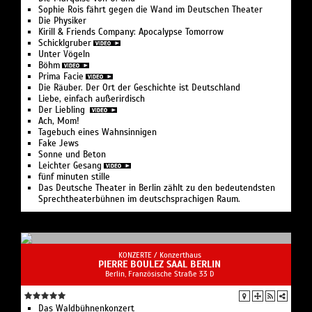
Die Marquise von O. und –
Sophie Rois fährt gegen die Wand im Deutschen Theater
Die Physiker
Kirill & Friends Company: Apocalypse Tomorrow
Schicklgruber
Unter Vögeln
Böhm
Prima Facie
Die Räuber. Der Ort der Geschichte ist Deutschland
Liebe, einfach außerirdisch
Der Liebling
Ach, Mom!
Tagebuch eines Wahnsinnigen
Fake Jews
Sonne und Beton
Leichter Gesang
fünf minuten stille
Das Deutsche Theater in Berlin zählt zu den bedeutendsten
Sprechtheaterbühnen im deutschsprachigen Raum.
KONZERTE /
Konzerthaus
PIERRE BOULEZ SAAL BERLIN
Berlin, Französische Straße 33 D