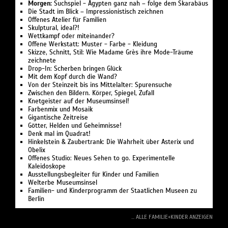
Morgen:
Suchspiel - Ägypten ganz nah – folge dem Skarabäus
Die Stadt im Blick – Impressionistisch zeichnen
Offenes Atelier für Familien
Skulptural, ideal?!
Wettkampf oder miteinander?
Offene Werkstatt: Muster - Farbe - Kleidung
Skizze, Schnitt, Stil: Wie Madame Grès ihre Mode-Träume
zeichnete
Drop-In: Scherben bringen Glück
Mit dem Kopf durch die Wand?
Von der Steinzeit bis ins Mittelalter: Spurensuche
Zwischen den Bildern. Körper, Spiegel, Zufall
Knetgeister auf der Museumsinsel!
Farbenmix und Mosaik
Gigantische Zeitreise
Götter, Helden und Geheimnisse!
Denk mal im Quadrat!
Hinkelstein & Zaubertrank: Die Wahrheit über Asterix und
Obelix
Offenes Studio: Neues Sehen to go. Experimentelle
Kaleidoskope
Ausstellungsbegleiter für Kinder und Familien
Welterbe Museumsinsel
Familien- und Kinderprogramm der Staatlichen Museen zu
Berlin
... ALLE FAMILIE+KINDER ANZEIGEN