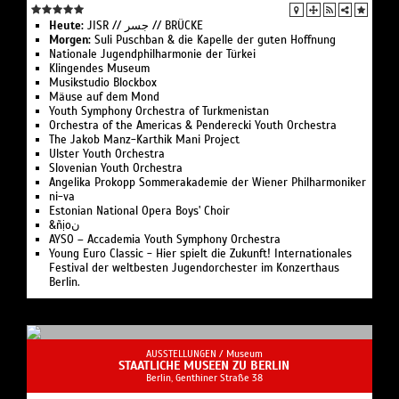
Heute:
JISR // جسر // BRÜCKE
Morgen:
Suli Pusch­ban & die Ka­pelle der gu­ten Hoff­nung
Nationale Jugend­philharmonie der Türkei
Klingendes Museum
Musikstudio Blockbox
Mäuse auf dem Mond
Youth Symphony Orchestra of Turk­menistan
Or­ches­tra of the Ameri­cas & Pen­de­recki Youth Orchestra
The Jakob Manz-Karthik Mani Project
Ulster Youth Or­chestra
Slo­ve­ni­an Youth Orchestra
Angelika Pro­kopp Som­mer­akademie der Wiener Philharmoniker
ni-va
Estonian National Opera Boys' Choir
&ñịoن
AYSO – Accademia Youth Symphony Orchestra
Young Euro Classic - Hier spielt die Zukunft! Internationales
Festival der weltbesten Jugendorchester im Konzerthaus
Berlin.
AUSSTELLUNGEN /
Museum
STAATLICHE MUSEEN ZU BERLIN
Berlin, Genthiner Straße 38