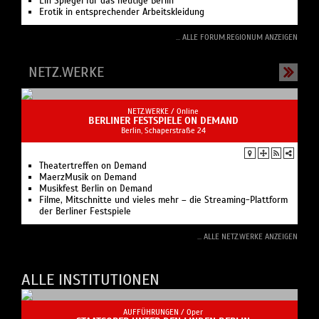
Da wächst jeder über sich hinaus
Ein Spiegel für das heutige Berlin
Erotik in entsprechender Arbeitskleidung
... ALLE FORUM.REGIONUM ANZEIGEN
NETZ.WERKE
NETZ.WERKE /
Online
BERLINER FESTSPIELE ON DEMAND
Berlin, Schaperstraße 24
Theatertreffen on Demand
MaerzMusik on Demand
Musikfest Berlin on Demand
Filme, Mitschnitte und vieles mehr – die Streaming-Plattform
der Berliner Festspiele
... ALLE NETZ.WERKE ANZEIGEN
ALLE INSTITUTIONEN