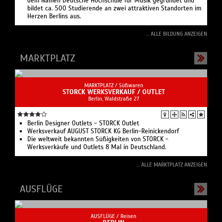
Die Hochschule für Musik Hanns Eisler Berlin wurde 1950 unter
dem Namen Deutsche Hochschule für Musik gegründet und
bildet ca. 500 Studierende an zwei attraktiven Standorten im
Herzen Berlins aus.
... ALLE BILDUNG ANZEIGEN
MARKTPLATZ
MARKTPLATZ /
Süßwaren
STORCK WERKSVERKAUF / OUTLET
Berlin, Waldstraße 27
Berlin Designer Outlets - STORCK Outlet
Werksverkauf AUGUST STORCK KG Berlin-Reinickendorf
Die weltweit bekannten Süßigkeiten von STORCK -
Werksverkäufe und Outlets 8 Mal in Deutschland.
... ALLE MARKTPLATZ ANZEIGEN
AUSFLÜGE