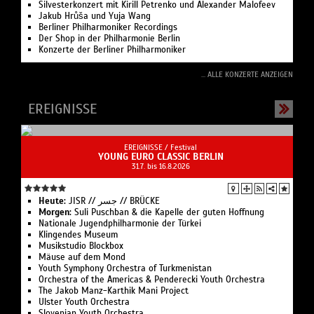
Maxime Pascal debütiert mit Berlioz’ »L’enfance du Christ«
Silvesterkonzert mit Kirill Petrenko und Alexander Malofeev
Jakub Hrůša und Yuja Wang
Berliner Philharmoniker Recordings
Der Shop in der Philharmonie Berlin
Konzerte der Berliner Philharmoniker
... ALLE KONZERTE ANZEIGEN
EREIGNISSE
EREIGNISSE /
Festival
YOUNG EURO CLASSIC BERLIN
31.7. bis 16.8.2026
Heute:
JISR // جسر // BRÜCKE
Morgen:
Suli Pusch­ban & die Ka­pelle der gu­ten Hoff­nung
Nationale Jugend­philharmonie der Türkei
Klingendes Museum
Musikstudio Blockbox
Mäuse auf dem Mond
Youth Symphony Orchestra of Turk­menistan
Or­ches­tra of the Ameri­cas & Pen­de­recki Youth Orchestra
The Jakob Manz-Karthik Mani Project
Ulster Youth Or­chestra