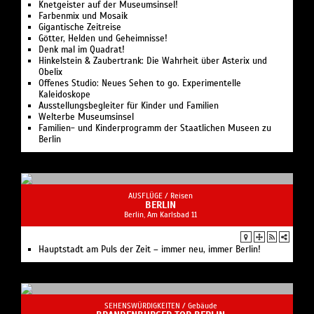
Zwischen den Bildern. Körper, Spiegel, Zufall
Knetgeister auf der Museumsinsel!
Farbenmix und Mosaik
Gigantische Zeitreise
Götter, Helden und Geheimnisse!
Denk mal im Quadrat!
Hinkelstein & Zaubertrank: Die Wahrheit über Asterix und
Obelix
Offenes Studio: Neues Sehen to go. Experimentelle
Kaleidoskope
Ausstellungsbegleiter für Kinder und Familien
Welterbe Museumsinsel
Familien- und Kinderprogramm der Staatlichen Museen zu
Berlin
AUSFLÜGE /
Reisen
BERLIN
Berlin, Am Karlsbad 11
Hauptstadt am Puls der Zeit – immer neu, immer Berlin!