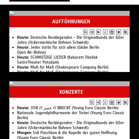
kein bisschen leise!
Während die meisten Bands
kaum ein Jahrzehnt
AUFFÜHRUNGEN
überstehen, feiern The Lords
unglaubliche 64 Jahre...
Heute:
Deutsche Rocklegenden - Die Originalbands der 60er
Jahre (Uckermärkische Bühnen Schwedt)
Heute:
Jeder stirbt für sich allein (Globe Berlin
Open Air-Bühne)
Heute:
SCHMUTZIGE LIEDER (Kabarett Obelisk
SatireTheater Potsdam)
Heute:
Maß für Maß (Shakespeare Company Berlin)
Heute:
Maß für Maß (Shakespeare Company Berlin)
Heute:
Uff Achse – Camping, Chaos und Camorra (neue
"GWSW" Sommerkomödie) (Prime Time Theater)
Uraufführung:
Die Hexen von Bernau (Theater im Palais Berlin)
KONZERTE
Premiere:
Lear (Komische Oper Berlin)
Premiere:
Deutsche Oper Berlin (Musikfest Berlin)
Premiere:
Wie Grischa mit einer verwegenen Idee beinahe den
Weltfrieden auslöste (Deutsches Theater Berlin)
Heute:
JISR // جسر // BRÜCKE (Young Euro Classic Berlin)
Premiere:
La Vestale (Staatsoper Unter den Linden Berlin)
Nationale Jugend­philharmonie der Türkei (Young Euro Classic
Premiere:
Deutscher Herbst (Deutsches Theater Berlin)
Berlin)
Premiere:
Das Dschungelcamp in Sanssouci (Kabarett Obelisk
Heute:
Deutsche Rocklegenden - Die Originalbands der 60er
SatireTheater Potsdam)
Jahre (Uckermärkische Bühnen Schwedt)
Odertal-Festspiele „Sommer am Fluss“ (Uckermärkische
Morgen:
Suli Pusch­ban & die Ka­pelle der gu­ten Hoff­nung
Bühnen Schwedt)
(Young Euro Classic Berlin)