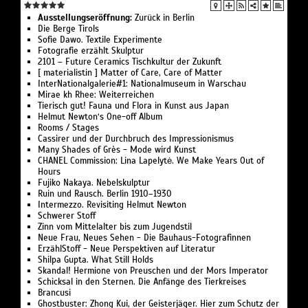
Ausstellungseröffnung:
Zurück in Berlin
Die Berge Tirols
Sofie Dawo. Textile Experimente
Fotografie erzählt Skulptur
2101 – Future Ceramics Tischkultur der Zukunft
[ materialistin ] Matter of Care, Care of Matter
InterNationalgalerie#1: Nationalmuseum in Warschau
Mirae kh Rhee: Weiterreichen
Tierisch gut! Fauna und Flora in Kunst aus Japan
Helmut Newton‘s One-off Album
Rooms / Stages
Cassirer und der Durchbruch des Impressionismus
Many Shades of Grès - Mode wird Kunst
CHANEL Commission: Lina Lapelytė. We Make Years Out of
Hours
Fujiko Nakaya. Nebelskulptur
Ruin und Rausch. Berlin 1910–1930
Intermezzo. Revisiting Helmut Newton
Schwerer Stoff
Zinn vom Mittelalter bis zum Jugendstil
Neue Frau, Neues Sehen - Die Bauhaus-Fotografinnen
ErzählStoff - Neue Perspektiven auf Literatur
Shilpa Gupta. What Still Holds
Skandal! Hermione von Preuschen und der Mors Imperator
Schicksal in den Sternen. Die Anfänge des Tierkreises
Brancusi