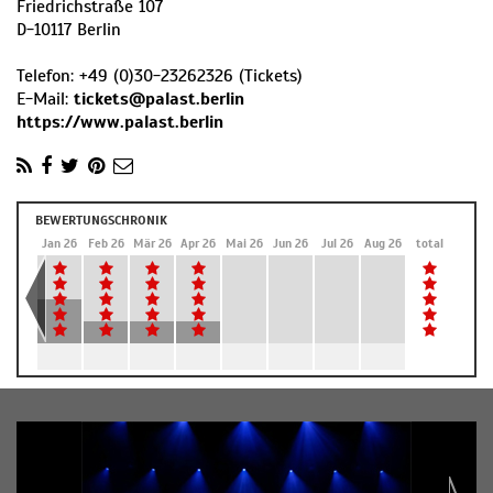
Friedrichstraße 107
D
-
10117
Berlin
Telefon:
+49 (0)30-23262326 (Tickets)
E-Mail:
tickets@palast.berlin
https://www.palast.berlin
BEWERTUNGSCHRONIK
Dez 25
Jan 26
Feb 26
Mär 26
Apr 26
Mai 26
Jun 26
Jul 26
Aug 26
total