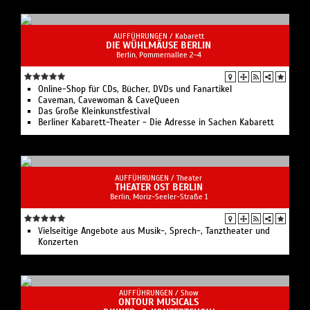
AUFFÜHRUNGEN /
Kabarett
DIE WÜHLMÄUSE BERLIN
Berlin, Pommernallee 2-4
Online-Shop für CDs, Bücher, DVDs und Fanartikel
Caveman, Cavewoman & CaveQueen
Das Große Kleinkunstfestival
Berliner Kabarett-Theater - Die Adresse in Sachen Kabarett
AUFFÜHRUNGEN /
Theater
THEATER OST BERLIN
Berlin, Moriz-Seeler-Straße 1
Vielseitige Angebote aus Musik-, Sprech-, Tanztheater und
Konzerten
AUFFÜHRUNGEN /
Show
ONTOUR MUSICALS