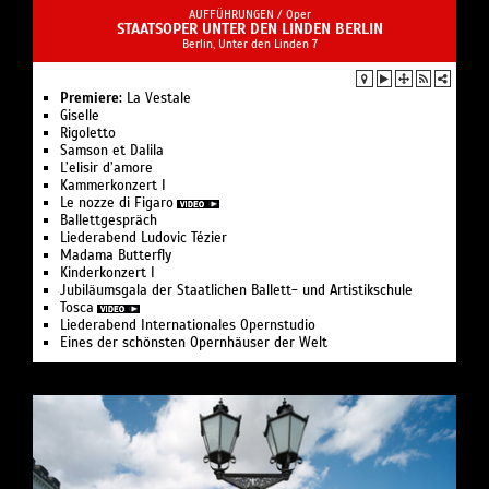
AUFFÜHRUNGEN /
Oper
STAATSOPER UNTER DEN LINDEN BERLIN
Berlin, Unter den Linden 7
Premiere:
La Vestale
Giselle
Rigoletto
Samson et Dalila
L’elisir d’amore
Kam­mer­kon­zert I
Le nozze di Figaro
Ballettgespräch
Liederabend Ludovic Tézier
Madama Butterfly
Kinderkonzert I
Jubiläumsgala der Staatlichen Ballett- und Artistikschule
Tosca
Liederabend Internationales Opernstudio
Eines der schönsten Opernhäuser der Welt