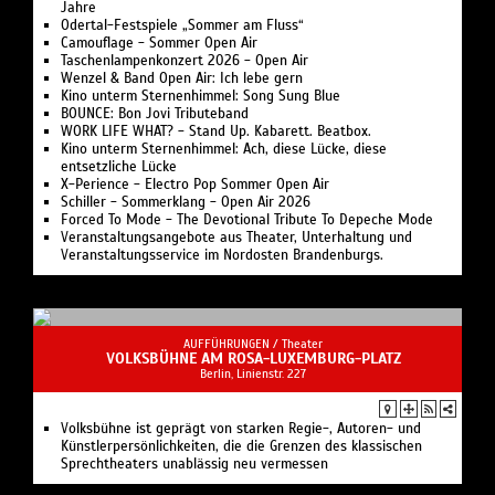
Jahre
Odertal-Festspiele „Sommer am Fluss“
Camouflage - Sommer Open Air
Taschenlampenkonzert 2026 - Open Air
Wenzel & Band Open Air: Ich lebe gern
Kino unterm Sternenhimmel: Song Sung Blue
BOUNCE: Bon Jovi Tributeband
WORK LIFE WHAT? - Stand Up. Kabarett. Beatbox.
Kino unterm Sternenhimmel: Ach, diese Lücke, diese
entsetzliche Lücke
X-Perience - Electro Pop Sommer Open Air
Schiller - Sommerklang - Open Air 2026
Forced To Mode - The Devotional Tribute To Depeche Mode
Veranstaltungsangebote aus Theater, Unterhaltung und
Veranstaltungsservice im Nordosten Brandenburgs.
AUFFÜHRUNGEN /
Theater
VOLKSBÜHNE AM ROSA-LUXEMBURG-PLATZ
Berlin, Linienstr. 227
Volksbühne ist geprägt von starken Regie-, Autoren- und
Künstlerpersönlichkeiten, die die Grenzen des klassischen
Sprechtheaters unablässig neu vermessen