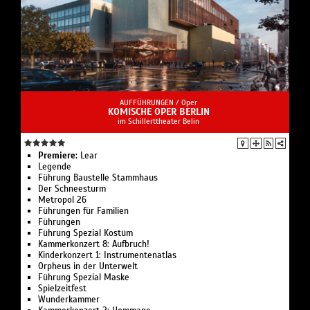
AUFFÜHRUNGEN /
Oper
KOMISCHE OPER BERLIN
im Schillerttheater Belin
Premiere:
Lear
Legende
Führung Bau­stelle Stamm­haus
Der Schnee­sturm
Metropol 26
Führungen für Familien
Führungen
Führung Spezial Kostüm
Kammerkonzert 8: Aufbruch!
Kinderkonzert 1: Instru­men­ten­atlas
Or­pheus in der Un­ter­welt
Führung Spezial Maske
Spielzeit­fest
Wunder­kammer