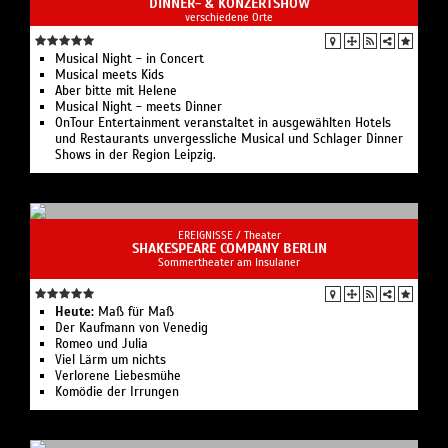
DINNER- & KONZERTSHOW
verschiedene Orte
Musical Night - in Concert
Musical meets Kids
Aber bitte mit Helene
Musical Night - meets Dinner
OnTour Entertainment veranstaltet in ausgewählten Hotels
und Restaurants unvergessliche Musical und Schlager Dinner
Shows in der Region Leipzig.
EREIGNISSE /
Theater
SHAKESPEARE COMPANY BERLIN
Sommertheater am Insulaner
Heute:
Maß für Maß
Der Kaufmann von Venedig
Romeo und Julia
Viel Lärm um nichts
Verlorene Liebesmühe
Komödie der Irrungen