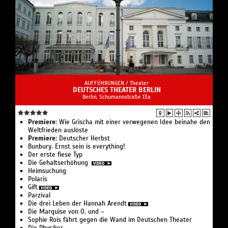
AUFFÜHRUNGEN /
Theater
DEUTSCHES THEATER BERLIN
Berlin, Schumannstraße 13a
Premiere:
Wie Grischa mit einer verwegenen Idee beinahe den
Weltfrieden auslöste
Premiere:
Deutscher Herbst
Bunbury. Ernst sein is everything!
Der erste fiese Typ
Die Gehaltserhöhung
Heimsuchung
Polaris
Gift
Parzival
Die drei Leben der Hannah Arendt
Die Marquise von O. und –
Sophie Rois fährt gegen die Wand im Deutschen Theater
Die Physiker