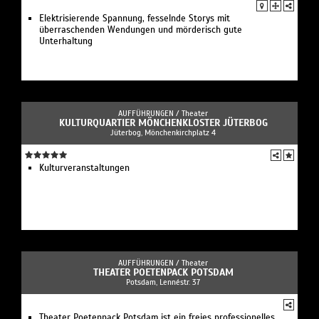
Elektrisierende Spannung, fesselnde Storys mit
überraschenden Wendungen und mörderisch gute
Unterhaltung
AUFFÜHRUNGEN /
Theater
KULTURQUARTIER MÖNCHENKLOSTER JÜTERBOG
Jüterbog, Mönchenkirchplatz 4
Kulturveranstaltungen
AUFFÜHRUNGEN /
Theater
THEATER POETENPACK POTSDAM
Potsdam, Lennéstr. 37
Theater Poetenpack Potsdam ist ein freies professionelles