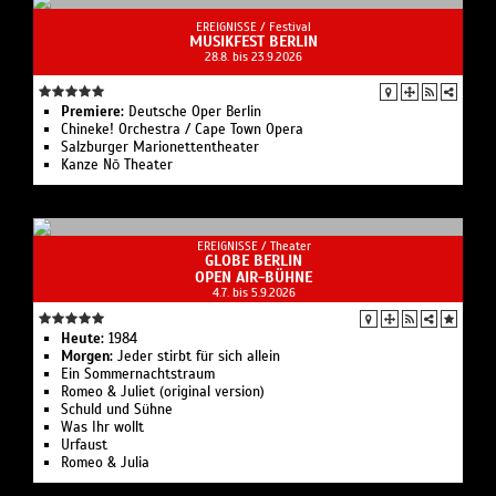
EREIGNISSE /
Festival
MUSIKFEST BERLIN
28.8. bis 23.9.2026
Premiere:
Deutsche Oper Berlin
Chineke! Orchestra / Cape Town Opera
Salzburger Marionettentheater
Kanze Nō Theater
EREIGNISSE /
Theater
GLOBE BERLIN
OPEN AIR-BÜHNE
4.7. bis 5.9.2026
Heute:
1984
Morgen:
Jeder stirbt für sich allein
Ein Sommernachtstraum
Romeo & Juliet (original version)
Schuld und Sühne
Was Ihr wollt
Urfaust
Romeo & Julia