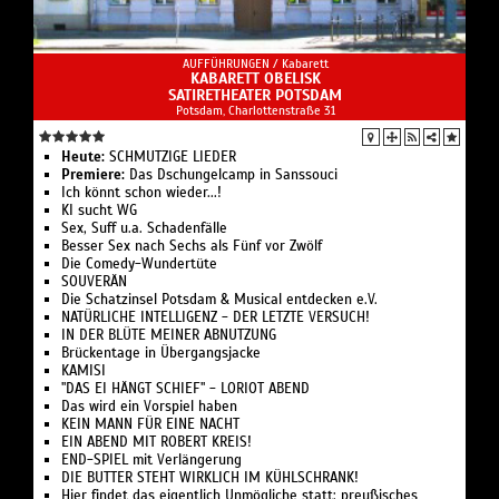
AUFFÜHRUNGEN /
Kabarett
KABARETT OBELISK
SATIRETHEATER POTSDAM
Potsdam, Charlottenstraße 31
Heute:
SCHMUTZIGE LIEDER
Premiere:
Das Dschungelcamp in Sanssouci
Ich könnt schon wieder...!
KI sucht WG
Sex, Suff u.a. Schadenfälle
Besser Sex nach Sechs als Fünf vor Zwölf
Die Comedy-Wundertüte
SOUVERÄN
Die Schatzinsel Potsdam & Musical entdecken e.V.
NATÜRLICHE INTELLIGENZ - DER LETZTE VERSUCH!
IN DER BLÜTE MEINER ABNUTZUNG
Brückentage in Übergangsjacke
KAMISI
"DAS EI HÄNGT SCHIEF" - LORIOT ABEND
Das wird ein Vorspiel haben
KEIN MANN FÜR EINE NACHT
EIN ABEND MIT ROBERT KREIS!
END-SPIEL mit Verlängerung
DIE BUTTER STEHT WIRKLICH IM KÜHLSCHRANK!
Hier findet das eigentlich Unmögliche statt: preußisches