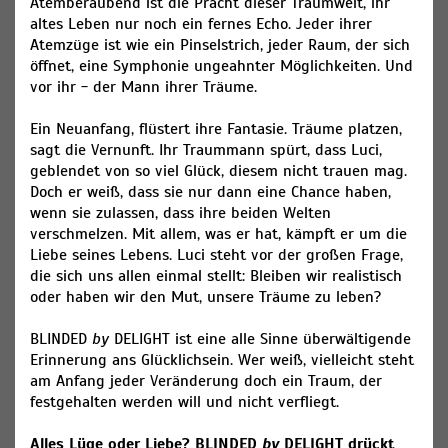
Atemberaubend ist die Pracht dieser Traumwelt, ihr
altes Leben nur noch ein fernes Echo. Jeder ihrer
Atemzüge ist wie ein Pinselstrich, jeder Raum, der sich
öffnet, eine Symphonie ungeahnter Möglichkeiten. Und
vor ihr - der Mann ihrer Träume.
Ein Neuanfang, flüstert ihre Fantasie. Träume platzen,
sagt die Vernunft. Ihr Traummann spürt, dass Luci,
geblendet von so viel Glück, diesem nicht trauen mag.
Doch er weiß, dass sie nur dann eine Chance haben,
wenn sie zulassen, dass ihre beiden Welten
verschmelzen. Mit allem, was er hat, kämpft er um die
Liebe seines Lebens. Luci steht vor der großen Frage,
die sich uns allen einmal stellt: Bleiben wir realistisch
oder haben wir den Mut, unsere Träume zu leben?
BLINDED
by
DELIGHT ist eine alle Sinne überwältigende
Erinnerung ans Glücklichsein. Wer weiß, vielleicht steht
am Anfang jeder Veränderung doch ein Traum, der
festgehalten werden will und nicht verfliegt.
Alles Lüge oder Liebe? BLINDED
by
DELIGHT drückt