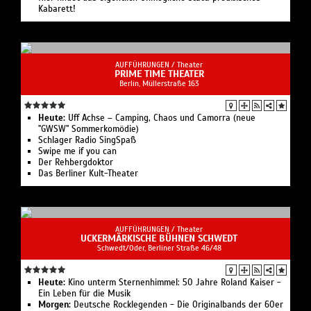
Kabarett!
AUFFÜHRUNGEN /
Theater
PRIME TIME THEATER
Berlin, ​Müllerstraße 163
Heute:
Uff Achse – Camping, Chaos und Camorra (neue
"GWSW" Sommerkomödie)
Schlager Radio SingSpaß
Swipe me if you can
Der Rehbergdoktor
Das Berliner Kult-Theater
AUFFÜHRUNGEN /
Theater
UCKERMÄRKISCHE BÜHNEN SCHWEDT
Schwedt/Oder, Berliner Straße 46/48
Heute:
Kino unterm Sternenhimmel: 50 Jahre Roland Kaiser -
Ein Leben für die Musik
Morgen:
Deutsche Rocklegenden - Die Originalbands der 60er