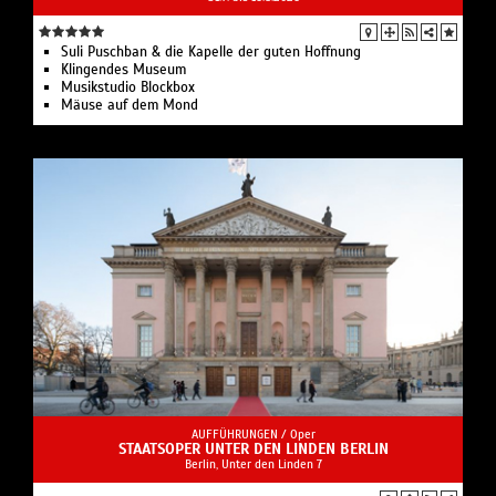
Suli Pusch­ban & die Ka­pelle der gu­ten Hoff­nung
Klingendes Museum
Musikstudio Blockbox
Mäuse auf dem Mond
AUFFÜHRUNGEN /
Oper
STAATSOPER UNTER DEN LINDEN BERLIN
Berlin, Unter den Linden 7