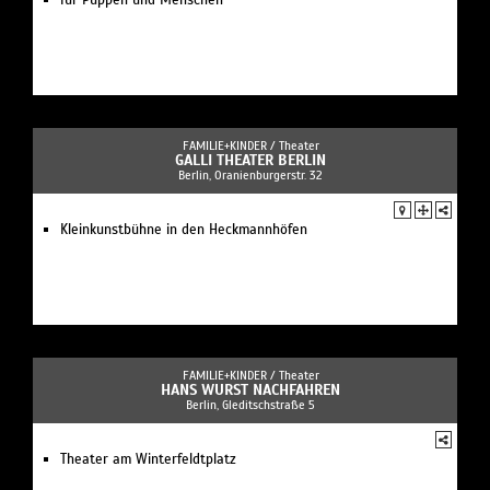
für Puppen und Menschen
FAMILIE+KINDER /
Theater
GALLI THEATER BERLIN
Berlin, Oranienburgerstr. 32
Kleinkunstbühne in den Heckmannhöfen
FAMILIE+KINDER /
Theater
HANS WURST NACHFAHREN
Berlin, Gleditschstraße 5
Theater am Winterfeldtplatz