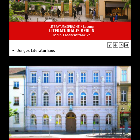
LITERATUR+SPRACHE /
Lesung
LITERATURHAUS BERLIN
Berlin, Fasanenstraße 23
Junges Literaturhaus