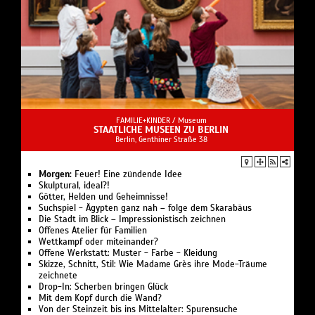
FAMILIE+KINDER /
Museum
STAATLICHE MUSEEN ZU BERLIN
Berlin, Genthiner Straße 38
Morgen:
Feuer! Eine zündende Idee
Skulptural, ideal?!
Götter, Helden und Geheimnisse!
Suchspiel - Ägypten ganz nah – folge dem Skarabäus
Die Stadt im Blick – Impressionistisch zeichnen
Offenes Atelier für Familien
Wettkampf oder miteinander?
Offene Werkstatt: Muster - Farbe - Kleidung
Skizze, Schnitt, Stil: Wie Madame Grès ihre Mode-Träume
zeichnete
Drop-In: Scherben bringen Glück
Mit dem Kopf durch die Wand?
Von der Steinzeit bis ins Mittelalter: Spurensuche