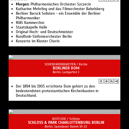
Morgen:
Philharmonisches Orchester Szczecin
Katharine Mehrling und das Filmorchester Babelsberg
Berliner Barock Solisten - ein Ensemble der Berliner
Philharmoniker
RIAS Kammerchor
Staatskapelle Halle
Original Hoch- und Deutschmeister
Rundfunk-Sinfonieorchester Berlin
Konzerte im Kloster Chorin
SEHENSWÜRDIGKEITEN /
Kirche
BERLINER DOM
Berlin, Lustgarten 1
Der 1894 bis 1905 errichtete Dom gehört zu den
bedeutendsten protestantischen Kirchenbauten in
Deutschland.
AUSFLÜGE /
Schloss
SCHLOSS & PARK CHARLOTTENBURG BERLIN
Berlin, Spandauer Damm 10-22