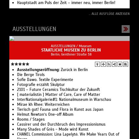
Hauptstadt am Puls der Zeit – immer neu, immer Berlin!
... ALLE AUSFLÜGE ANZEIGEN
AUSSTELLUNGEN
AUSSTELLUNGEN /
Museum
STAATLICHE MUSEEN ZU BERLIN
Berlin, Genthiner Straße 38
Ausstellungseröffnung:
Zurück in Berlin
Die Berge Tirols
Sofie Dawo. Textile Experimente
Fotografie erzählt Skulptur
2101 – Future Ceramics Tischkultur der Zukunft
[ materialistin ] Matter of Care, Care of Matter
InterNationalgalerie#1: Nationalmuseum in Warschau
Mirae kh Rhee: Weiterreichen
Tierisch gut! Fauna und Flora in Kunst aus Japan
Helmut Newton‘s One-off Album
Rooms / Stages
Cassirer und der Durchbruch des Impressionismus
Many Shades of Grès - Mode wird Kunst
CHANEL Commission: Lina Lapelytė. We Make Years Out of