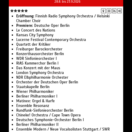
28.8. bis 23.9.2026
Eröffnung:
Finnish Radio Symphony Orchestra / Helsinki
Chamber Choir
Premiere:
Deutsche Oper Berlin
Le Concert des Nations
Kansas City Symphony
Lucerne Festival Contemporary Orchestra
Quartett der Kritiker
Freiburger Barockorchester
Konzerthausorchester Berlin
WDR Sinfonieorchester I
RIAS Kammerchor Berlin I
Das Konzert mit der Maus
London Symphony Orchestra
NDR Elbphilharmonie Orchester
Orchester der Deutschen Oper Berlin
Staatskapelle Berlin
Wiener Philharmoniker
Berliner Philharmoniker I
Matinee: Orgel & Harfe
Ensemble Resonanz
Rundfunk-Sinfonieorchester Berlin
Chineke! Orchestra / Cape Town Opera
Deutsches Symphonie-Orchester Berlin I
Berliner Philharmoniker II
Ensemble Modern / Neue Vocalsolisten Stuttgart / SWR