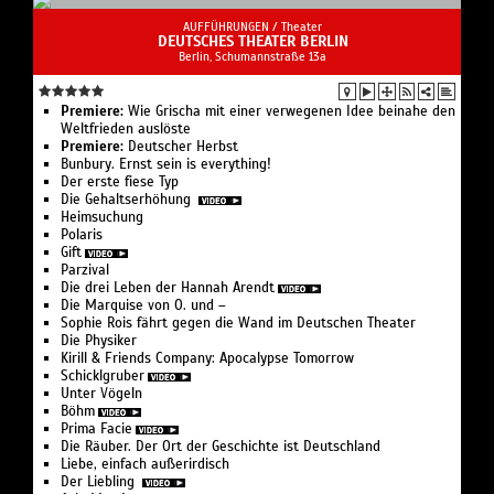
AUFFÜHRUNGEN /
Theater
DEUTSCHES THEATER BERLIN
Berlin, Schumannstraße 13a
Premiere:
Wie Grischa mit einer verwegenen Idee beinahe den
Weltfrieden auslöste
Premiere:
Deutscher Herbst
Bunbury. Ernst sein is everything!
Der erste fiese Typ
Die Gehaltserhöhung
Heimsuchung
Polaris
Gift
Parzival
Die drei Leben der Hannah Arendt
Die Marquise von O. und –
Sophie Rois fährt gegen die Wand im Deutschen Theater
Die Physiker
Kirill & Friends Company: Apocalypse Tomorrow
Schicklgruber
Unter Vögeln
Böhm
Prima Facie
Die Räuber. Der Ort der Geschichte ist Deutschland
Liebe, einfach außerirdisch
Der Liebling