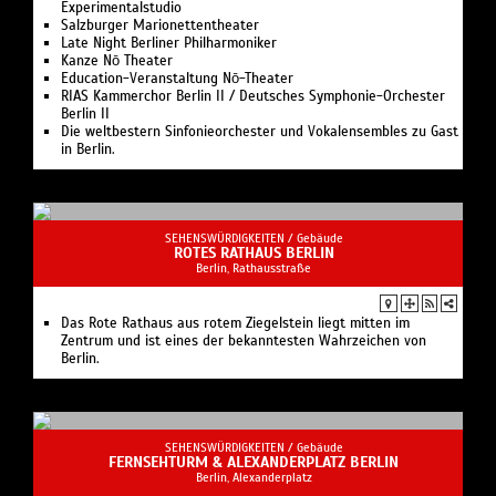
Experimentalstudio
Salzburger Marionettentheater
Late Night Berliner Philharmoniker
Kanze Nō Theater
Education-Veranstaltung Nō-Theater
RIAS Kammerchor Berlin II / Deutsches Symphonie-Orchester
Berlin II
Die weltbestern Sinfonieorchester und Vokalensembles zu Gast
in Berlin.
SEHENSWÜRDIGKEITEN /
Gebäude
ROTES RATHAUS BERLIN
Berlin, Rathausstraße
Das Rote Rathaus aus rotem Ziegelstein liegt mitten im
Zentrum und ist eines der bekanntesten Wahrzeichen von
Berlin.
SEHENSWÜRDIGKEITEN /
Gebäude
FERNSEHTURM & ALEXANDERPLATZ BERLIN
Berlin, Alexanderplatz