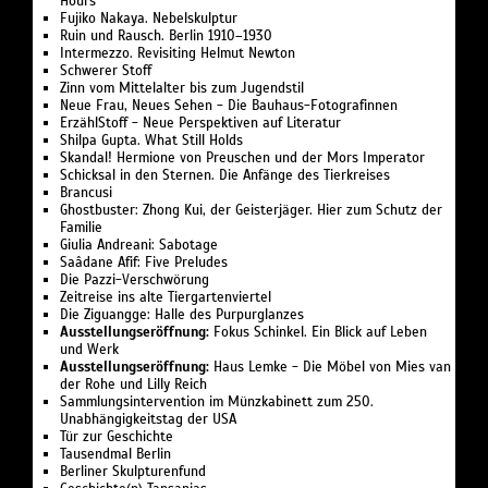
Hours
Fujiko Nakaya. Nebelskulptur
Ruin und Rausch. Berlin 1910–1930
Intermezzo. Revisiting Helmut Newton
Schwerer Stoff
Zinn vom Mittelalter bis zum Jugendstil
Neue Frau, Neues Sehen - Die Bauhaus-Fotografinnen
ErzählStoff - Neue Perspektiven auf Literatur
Shilpa Gupta. What Still Holds
Skandal! Hermione von Preuschen und der Mors Imperator
Schicksal in den Sternen. Die Anfänge des Tierkreises
Brancusi
Ghostbuster: Zhong Kui, der Geisterjäger. Hier zum Schutz der
Familie
Giulia Andreani: Sabotage
Saâdane Afif: Five Preludes
Die Pazzi-Verschwörung
Zeitreise ins alte Tiergartenviertel
Die Ziguangge: Halle des Purpurglanzes
Ausstellungseröffnung:
Fokus Schinkel. Ein Blick auf Leben
und Werk
Ausstellungseröffnung:
Haus Lemke - Die Möbel von Mies van
der Rohe und Lilly Reich
Sammlungsintervention im Münzkabinett zum 250.
Unabhängigkeitstag der USA
Tür zur Geschichte
Tausendmal Berlin
Berliner Skulpturenfund