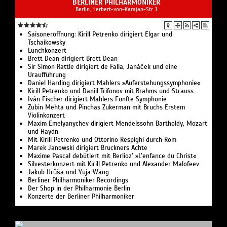
BERLINER PHILHARMONIKER
Berlin, Herbert-von-Karajan-Str. 1
Saisoneröffnung: Kirill Petrenko dirigiert Elgar und
Tschaikowsky
Lunchkonzert
Brett Dean dirigiert Brett Dean
Sir Simon Rattle dirigiert de Falla, Janáček und eine
Uraufführung
Daniel Harding dirigiert Mahlers »Auferstehungssymphonie«
Kirill Petrenko und Daniil Trifonov mit Brahms und Strauss
Iván Fischer dirigiert Mahlers Fünfte Symphonie
Zubin Mehta und Pinchas Zukerman mit Bruchs Erstem
Violinkonzert
Maxim Emelyanychev dirigiert Mendelssohn Bartholdy, Mozart
und Haydn
Mit Kirill Petrenko und Ottorino Respighi durch Rom
Marek Janowski dirigiert Bruckners Achte
Maxime Pascal debütiert mit Berlioz’ »L’enfance du Christ«
Silvesterkonzert mit Kirill Petrenko und Alexander Malofeev
Jakub Hrůša und Yuja Wang
Berliner Philharmoniker Recordings
Der Shop in der Philharmonie Berlin
Konzerte der Berliner Philharmoniker