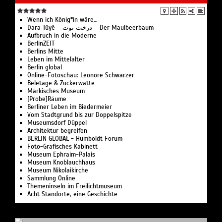
Wenn ich König*in wäre…
Dara Tûyê – درخت توت – Der Maulbeerbaum
Aufbruch in die Moderne
BerlinZEIT
Berlins Mitte
Leben im Mittelalter
Berlin global
Online-Fotoschau: Leonore Schwarzer
Beletage & Zuckerwatte
Märkisches Museum
[Probe]Räume
Berliner Leben im Biedermeier
Vom Stadtgrund bis zur Doppelspitze
Museumsdorf Düppel
Architektur begreifen
BERLIN GLOBAL - Humboldt Forum
Foto-Grafisches Kabinett
Museum Ephraim-Palais
Museum Knoblauchhaus
Museum Nikolaikirche
Sammlung Online
Themeninseln im Freilichtmuseum
Acht Standorte, eine Geschichte