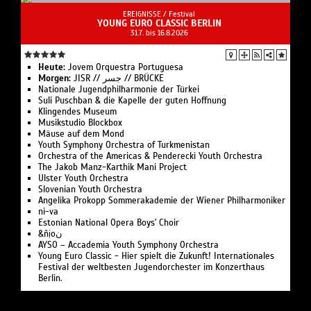
EREIGNISSE /
Festival
YOUNG EURO CLASSIC BERLIN
31.7. bis 16.8.2026
Heute:
Jovem Orques­tra Portuguesa
Morgen:
JISR // جسر // BRÜCKE
Nationale Jugend­philharmonie der Türkei
Suli Pusch­ban & die Ka­pelle der gu­ten Hoff­nung
Klingendes Museum
Musikstudio Blockbox
Mäuse auf dem Mond
Youth Symphony Orchestra of Turk­menistan
Or­ches­tra of the Ameri­cas & Pen­de­recki Youth Orchestra
The Jakob Manz-Karthik Mani Project
Ulster Youth Or­chestra
Slo­ve­ni­an Youth Orchestra
Angelika Pro­kopp Som­mer­akademie der Wiener Philharmoniker
ni-va
Estonian National Opera Boys' Choir
&ñịoن
AYSO – Accademia Youth Symphony Orchestra
Young Euro Classic - Hier spielt die Zukunft! Internationales
Festival der weltbesten Jugendorchester im Konzerthaus
Berlin.