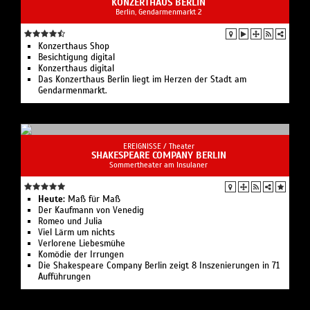
KONZERTHAUS BERLIN
Berlin, Gendarmenmarkt 2
Konzerthaus Shop
Besichtigung digital
Konzerthaus digital
Das Konzerthaus Berlin liegt im Herzen der Stadt am
Gendarmenmarkt.
EREIGNISSE /
Theater
SHAKESPEARE COMPANY BERLIN
Sommertheater am Insulaner
Heute:
Maß für Maß
Der Kaufmann von Venedig
Romeo und Julia
Viel Lärm um nichts
Verlorene Liebesmühe
Komödie der Irrungen
Die Shakespeare Company Berlin zeigt 8 Inszenierungen in 71
Aufführungen