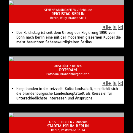
SEHENSWÜRDIGKEITEN /
Gebäude
REICHSTAG BERLIN
Berlin, Willy-Brandt-Str. 1
Der Reichstag ist seit dem Umzug der Regierung 1990 von
Bonn nach Berlin eine mit der modernen gläsernen Kuppel die
meist besuchten Sehenswürdigkeiten Berlins.
AUSFLÜGE /
Reisen
POTSDAM
Potsdam, Brandenburger Str. 3
Eingebunden in die reizvolle Kulturlandschaft, empfiehlt sich
die brandenburgische Landeshauptstadt als Reiseziel für
unterschiedlichste Interessen und Ansprüche.
AUSSTELLUNGEN /
Museum
STADTMUSEUM BERLIN
Berlin, Poststraße 13-14