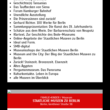
Geschichte(n) Tansanias
Das Taufbecken von Siena
Forum Hamburger Bahnhof
Unendliche Ausstellung
Die Prinzessinnen sind zurück!
Gerhard Richter. 100 Werke für Berlin
Sammlungspräsentation: Die Kunst des 19. Jahrhunderts
Schätze aus dem Rhein. Der Barbarenschatz von Neupotz
Klartext. Zur Geschichte des Bode-Museums
Online-Angebote der Staatlichen Museen zu Berlin
Ideal und Form.
SMB-digital
Museumsshops der Staatlichen Museen Berlin
Museum and the City: Der Blog der Staatlichen Museen zu
Berlin
Zurück! Steinzeit. Bronzezeit. Eisenzeit
Altes Ägypten
Pergamonmuseum. Das Panorama
Kulturkontakte. Leben in Europa
alle Museen im Überblick
FAMILIE+KINDER /
Museum
STAATLICHE MUSEEN ZU BERLIN
Berlin, Genthiner Straße 38