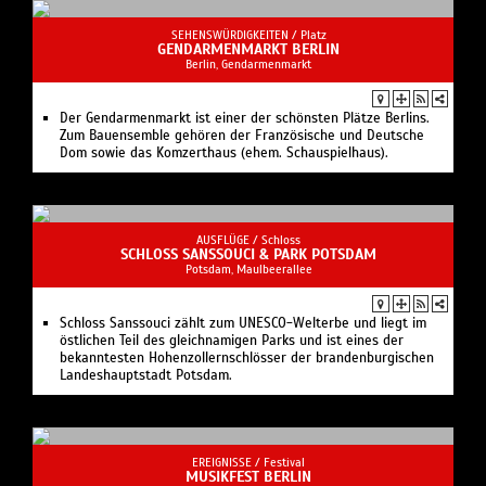
SEHENSWÜRDIGKEITEN /
Platz
GENDARMENMARKT BERLIN
Berlin, Gendarmenmarkt
Der Gendarmenmarkt ist einer der schönsten Plätze Berlins.
Zum Bauensemble gehören der Französische und Deutsche
Dom sowie das Komzerthaus (ehem. Schauspielhaus).
AUSFLÜGE /
Schloss
SCHLOSS SANSSOUCI & PARK POTSDAM
Potsdam, Maulbeerallee
Schloss Sanssouci zählt zum UNESCO-Welterbe und liegt im
östlichen Teil des gleichnamigen Parks und ist eines der
bekanntesten Hohenzollernschlösser der brandenburgischen
Landeshauptstadt Potsdam.
EREIGNISSE /
Festival
MUSIKFEST BERLIN