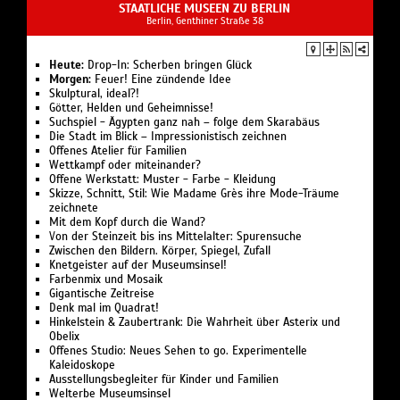
STAATLICHE MUSEEN ZU BERLIN
Berlin, Genthiner Straße 38
Heute:
Drop-In: Scherben bringen Glück
Morgen:
Feuer! Eine zündende Idee
Skulptural, ideal?!
Götter, Helden und Geheimnisse!
Suchspiel - Ägypten ganz nah – folge dem Skarabäus
Die Stadt im Blick – Impressionistisch zeichnen
Offenes Atelier für Familien
Wettkampf oder miteinander?
Offene Werkstatt: Muster - Farbe - Kleidung
Skizze, Schnitt, Stil: Wie Madame Grès ihre Mode-Träume
zeichnete
Mit dem Kopf durch die Wand?
Von der Steinzeit bis ins Mittelalter: Spurensuche
Zwischen den Bildern. Körper, Spiegel, Zufall
Knetgeister auf der Museumsinsel!
Farbenmix und Mosaik
Gigantische Zeitreise
Denk mal im Quadrat!
Hinkelstein & Zaubertrank: Die Wahrheit über Asterix und
Obelix
Offenes Studio: Neues Sehen to go. Experimentelle
Kaleidoskope
Ausstellungsbegleiter für Kinder und Familien
Welterbe Museumsinsel