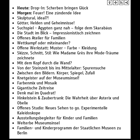
Heute:
Drop-In: Scherben bringen Glück
Morgen:
Feuer! Eine zündende Idee
Skulptural, ideal?!
Götter, Helden und Geheimnisse!
Suchspiel - Ägypten ganz nah – folge dem Skarabäus
Die Stadt im Blick – Impressionistisch zeichnen
Offenes Atelier für Familien
Wettkampf oder miteinander?
Offene Werkstatt: Muster - Farbe - Kleidung
Skizze, Schnitt, Stil: Wie Madame Grès ihre Mode-Träume
zeichnete
Mit dem Kopf durch die Wand?
Von der Steinzeit bis ins Mittelalter: Spurensuche
Zwischen den Bildern. Körper, Spiegel, Zufall
Knetgeister auf der Museumsinsel!
Farbenmix und Mosaik
Gigantische Zeitreise
Denk mal im Quadrat!
Hinkelstein & Zaubertrank: Die Wahrheit über Asterix und
Obelix
Offenes Studio: Neues Sehen to go. Experimentelle
Kaleidoskope
Ausstellungsbegleiter für Kinder und Familien
Welterbe Museumsinsel
Familien- und Kinderprogramm der Staatlichen Museen zu
Berlin