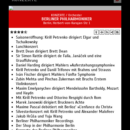
KONZERTE /
Orchester
BERLINER PHILHARMONIKER
Berlin, Herbert-von-Karajan-Str. 1
Saisoneröffnung: Kirill Petrenko dirigiert Elgar und
Tschaikowsky
Lunchkonzert
Brett Dean dirigiert Brett Dean
Sir Simon Rattle dirigiert de Falla, Janáček und eine
Uraufführung
Daniel Harding dirigiert Mahlers »Auferstehungssymphonie«
Kirill Petrenko und Daniil Trifonov mit Brahms und Strauss
Iván Fischer dirigiert Mahlers Fünfte Symphonie
Zubin Mehta und Pinchas Zukerman mit Bruchs Erstem
Violinkonzert
Maxim Emelyanychev dirigiert Mendelssohn Bartholdy, Mozart
und Haydn
Mit Kirill Petrenko und Ottorino Respighi durch Rom
Marek Janowski dirigiert Bruckners Achte
Maxime Pascal debütiert mit Berlioz’ »L’enfance du Christ«
Silvesterkonzert mit Kirill Petrenko und Alexander Malofeev
Jakub Hrůša und Yuja Wang
Berliner Philharmoniker Recordings
Der Shop in der Philharmonie Berlin