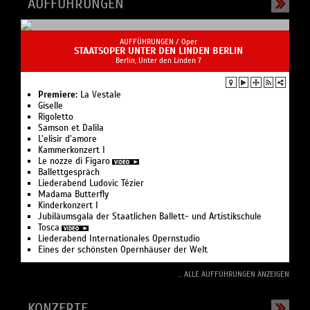
AUFFÜHRUNGEN
AUFFÜHRUNGEN /
Oper
STAATSOPER UNTER DEN LINDEN BERLIN
Berlin, Unter den Linden 7
Premiere:
La Vestale
Giselle
Rigoletto
Samson et Dalila
L’elisir d’amore
Kam­mer­kon­zert I
Le nozze di Figaro
Ballettgespräch
Liederabend Ludovic Tézier
Madama Butterfly
Kinderkonzert I
Jubiläumsgala der Staatlichen Ballett- und Artistikschule
Tosca
Liederabend Internationales Opernstudio
Eines der schönsten Opernhäuser der Welt
... ALLE AUFFÜHRUNGEN ANZEIGEN
KONZERTE