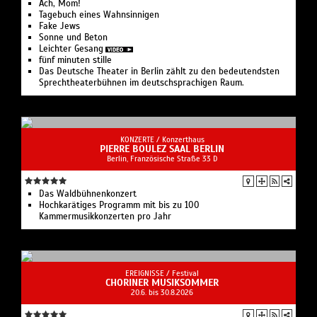
Ach, Mom!
Tagebuch eines Wahnsinnigen
Fake Jews
Sonne und Beton
Leichter Gesang
fünf minuten stille
Das Deutsche Theater in Berlin zählt zu den bedeutendsten
Sprechtheaterbühnen im deutschsprachigen Raum.
KONZERTE /
Konzerthaus
PIERRE BOULEZ SAAL BERLIN
Berlin, Französische Straße 33 D
Das Waldbühnenkonzert
Hochkarätiges Programm mit bis zu 100
Kammermusikkonzerten pro Jahr
EREIGNISSE /
Festival
CHORINER MUSIKSOMMER
20.6. bis 30.8.2026