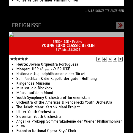
Konzerte der Berliner Philharmoniker
... ALLE KONZERTE ANZEIGEN
EREIGNISSE
EREIGNISSE /
Festival
YOUNG EURO CLASSIC BERLIN
31.7. bis 16.8.2026
Heute:
Jovem Orques­tra Portuguesa
Morgen:
JISR // جسر // BRÜCKE
Nationale Jugend­philharmonie der Türkei
Suli Pusch­ban & die Ka­pelle der gu­ten Hoff­nung
Klingendes Museum
Musikstudio Blockbox
Mäuse auf dem Mond
Youth Symphony Orchestra of Turk­menistan
Or­ches­tra of the Ameri­cas & Pen­de­recki Youth Orchestra
The Jakob Manz-Karthik Mani Project
Ulster Youth Or­chestra
Slo­ve­ni­an Youth Orchestra
Angelika Pro­kopp Som­mer­akademie der Wiener Philharmoniker
ni-va
Estonian National Opera Boys' Choir