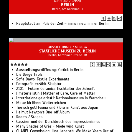
AUSFLÜGE /
Reisen
BERLIN
Berlin, Am Karlsbad 11
Hauptstadt am Puls der Zeit – immer neu, immer Berlin!
AUSSTELLUNGEN /
Museum
STAATLICHE MUSEEN ZU BERLIN
Berlin, Genthiner Straße 38
Ausstellungseröffnung:
Zurück in Berlin
Die Berge Tirols
Sofie Dawo. Textile Experimente
Fotografie erzählt Skulptur
2101 – Future Ceramics Tischkultur der Zukunft
[ materialistin ] Matter of Care, Care of Matter
InterNationalgalerie#1: Nationalmuseum in Warschau
Mirae kh Rhee: Weiterreichen
Tierisch gut! Fauna und Flora in Kunst aus Japan
Helmut Newton‘s One-off Album
Rooms / Stages
Cassirer und der Durchbruch des Impressionismus
Many Shades of Grès - Mode wird Kunst
CHANEL Commission: Lina Lapelytė. We Make Years Out of