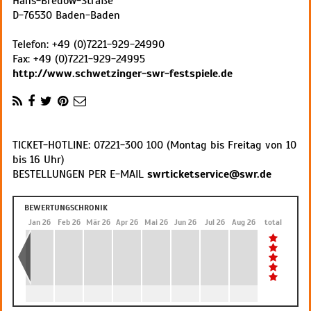
Hans-Bredow-Straße
D
-
76530
Baden-Baden
Telefon:
+49 (0)7221-929-24990
Fax:
+49 (0)7221-929-24995
http://www.schwetzinger-swr-festspiele.de
TICKET-HOTLINE: 07221-300 100 (Montag bis Freitag von 10
bis 16 Uhr)
BESTELLUNGEN PER E-MAIL
swrticketservice@swr.de
BEWERTUNGSCHRONIK
Dez 25
Jan 26
Feb 26
Mär 26
Apr 26
Mai 26
Jun 26
Jul 26
Aug 26
total