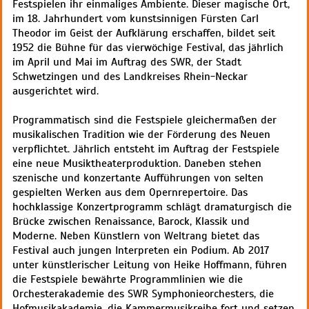
Festspielen ihr einmaliges Ambiente. Dieser magische Ort,
im 18. Jahrhundert vom kunstsinnigen Fürsten Carl
Theodor im Geist der Aufklärung erschaffen, bildet seit
1952 die Bühne für das vierwöchige Festival, das jährlich
im April und Mai im Auftrag des SWR, der Stadt
Schwetzingen und des Landkreises Rhein-Neckar
ausgerichtet wird.
Programmatisch sind die Festspiele gleichermaßen der
musikalischen Tradition wie der Förderung des Neuen
verpflichtet. Jährlich entsteht im Auftrag der Festspiele
eine neue Musiktheaterproduktion. Daneben stehen
szenische und konzertante Aufführungen von selten
gespielten Werken aus dem Opernrepertoire. Das
hochklassige Konzertprogramm schlägt dramaturgisch die
Brücke zwischen Renaissance, Barock, Klassik und
Moderne. Neben Künstlern von Weltrang bietet das
Festival auch jungen Interpreten ein Podium. Ab 2017
unter künstlerischer Leitung von Heike Hoffmann, führen
die Festspiele bewährte Programmlinien wie die
Orchesterakademie des SWR Symphonieorchesters, die
Hofmusikakademie, die Kammermusikreihe fort und setzen