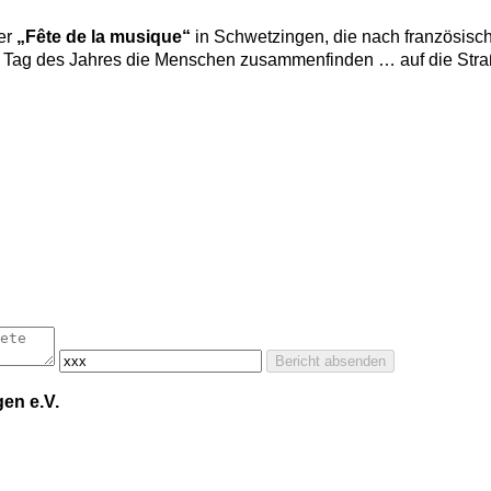
der
„Fête de la musique“
in Schwetzingen, die nach französis
sten Tag des Jahres die Menschen zusammenfinden … auf die Str
Bericht absenden
en e.V.