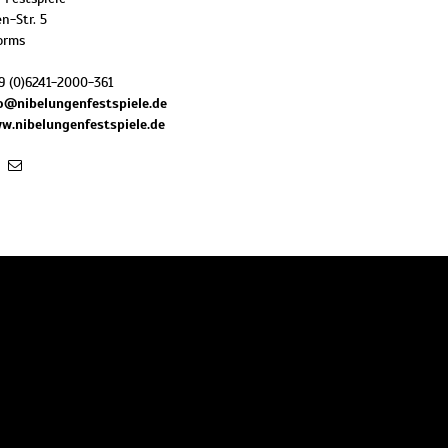
n-Str. 5
orms
9 (0)6241-2000-361
o@nibelungenfestspiele.de
w.nibelungenfestspiele.de