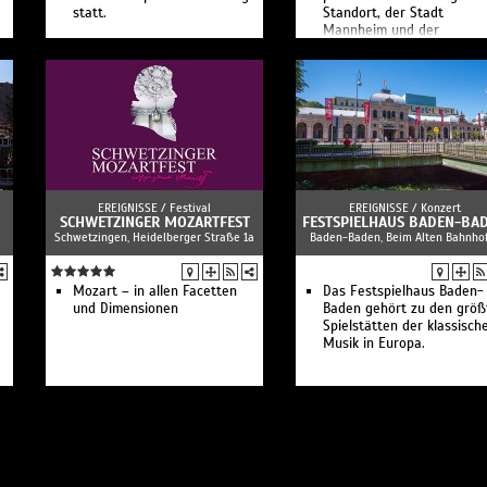
statt.
Standort, der Stadt
Mannheim und der
Metropolregion Rhein-Nec
Sie sind lokal und
international, zeitgenössi
und traditionsverbunden
zugleich.
EREIGNISSE /
Festival
EREIGNISSE /
Konzert
SCHWETZINGER MOZARTFEST
FESTSPIELHAUS BADEN-BA
Schwetzingen, Heidelberger Straße 1a
Baden-Baden, Beim Alten Bahnho
Mozart – in allen Facetten
Das Festspielhaus Baden-
und Dimensionen
Baden gehört zu den größ
Spielstätten der klassisch
Musik in Europa.