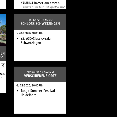
KAMUNA immer am ersten
Samstag im August große und
kar.
kleine Besucher in die zu
später Stunde geöffneten
sch
Museen und Institutionen.
EREIGNISSE /
Messe
SCHLOSS SCHWETZINGEN
Fr 28.8.2026, 10:00 Uhr
22. ASC-Classic-Gala
Schwetzingen
DEN
f 2
EREIGNISSE /
Festival
ten
VERSCHIEDENE ORTE
en
Mo 7.9.2026, 20:00 Uhr
Tango Summer Festival
Heidelberg