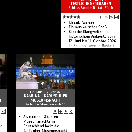
FESTLICHE SERENADEN
Schloss Favorite Rastatt-Förch
Klassik-Auslese
Ein musikalischer Spaß
Barocke Klangwelten in
historischem Ambiente vom
12. Juni bis 11. Oktober 2026
im Schloss Favorite Rastatt-
Förch
EREIGNISSE /
Festival
KAMUNA - KARLSRUHER
M
MUSEUMSNACHT
Karlsruhe, Steinhäuserstr. 13
n
Als eine der ältesten
Museumsnächte in
ne
Deutschland lockt die
n
Karlsruher Museumsnacht