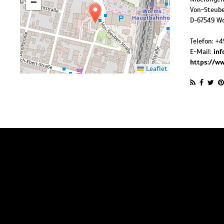
−
Von-Steube
D
-
67549
W
Telefon:
+4
E-Mail:
inf
https://ww
Leaflet