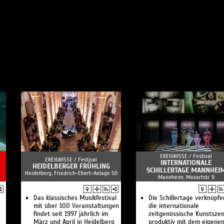
EREIGNISSE /
Festival
EREIGNISSE /
Festival
INTERNATIONALE
HEIDELBERGER FRÜHLING
SCHILLERTAGE MANNHEI
Heidelberg, Friedrich-Ebert-Anlage 50
Mannheim, Mozartstr. 9
Das klassisches Musikfestival
Die Schillertage verknüpfe
mit über 100 Veranstaltungen
die internationale
findet seit 1997 jährlich im
zeitgenössische Kunstsze
März und April in Heidelberg
produktiv mit dem eigene