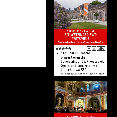
EREIGNISSE /
Festival
SCHWETZINGER SWR
FESTSPIELE
Baden-Baden, Hans-Bredow-Straße
Seit über 60 Jahren
präsentieren die
Schwetzinger SWR Festspiele
Opern und Konzerte. Mit
jährlich etwa 550
Rundfunkausstrahlungen sind
sie das größte Radio-Festival
für Klassische Musik.
EREIGNISSE /
Konzert