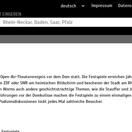
Impressum
Datens
T EINGEBEN:
Open-Air-Theaterereignis vor dem Dom statt. Die Festspiele erreichen jäh
von ZDF oder SWR am heimischen Bildschirm und bescheren der Stadt am R
Worms auch andere geschichtsträchtige Themen, wie die Stauffer und J
führungen vor der Domkulisse machen die Festspiele zu einem einmaligen 
odiumsdiskussionen lockt jedes Mal zahlreiche Besucher.
 Festspiele