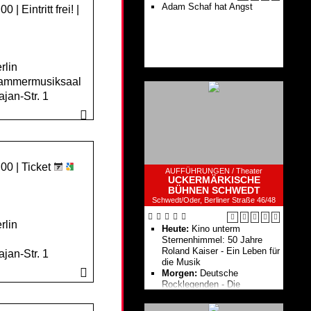
Adam Schaf hat Angst
 | Eintritt frei! |
rlin
Kammermusiksaal
jan-Str. 1
:00 |
Ticket
AUFFÜHRUNGEN /
Theater
UCKERMÄRKISCHE
BÜHNEN SCHWEDT
Schwedt/Oder, Berliner Straße 46/48
rlin
Heute:
Kino unterm
Sternenhimmel: 50 Jahre
Roland Kaiser - Ein Leben für
jan-Str. 1
die Musik
Morgen:
Deutsche
Rocklegenden - Die
Originalbands der 60er Jahre
Odertal-Festspiele „Sommer