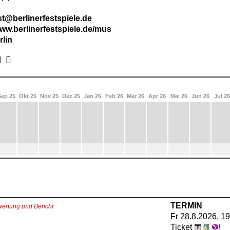
t@berlinerfestspiele.de
www.berlinerfestspiele.de/mus
rlin
Sep 25
Okt 25
Nov 25
Dez 25
Jan 26
Feb 26
Mär 26
Apr 26
Mai 26
Jun 26
Jul 26
TERMIN
ertung und Bericht
Fr 28.8.2026, 19
Ticket