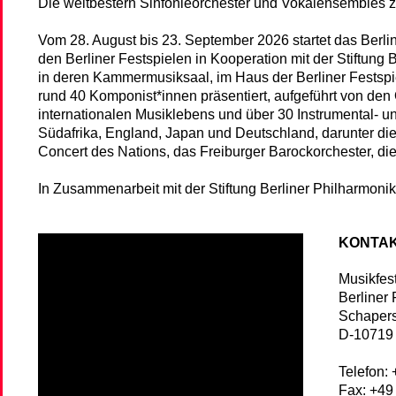
Die weltbestern Sinfonieorchester und Vokalensembles zu
Vom 28. August bis 23. September 2026 startet das Berline
den Berliner Festspielen in Kooperation mit der Stiftung 
in deren Kammermusiksaal, im Haus der Berliner Festspi
rund 40 Komponist*innen präsentiert, aufgeführt von den
internationalen Musiklebens und über 30 Instrumental- 
Südafrika, England, Japan und Deutschland, darunter d
Concert des Nations, das Freiburger Barockorchester, d
In Zusammenarbeit mit der Stiftung Berliner Philharmonik
KONTA
Musikfest
Berliner 
Schapers
D
-
10719
Telefon:
Fax:
+49