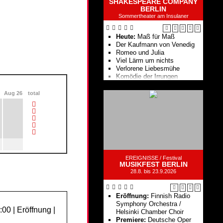
SHAKESPEARE COMPANY
BERLIN
Sommertheater am Insulaner
Heute:
Maß für Maß
Der Kaufmann von Venedig
Romeo und Julia
Viel Lärm um nichts
Verlorene Liebesmühe
Komödie der Irrungen
Die Shakespeare Company
Berlin zeigt 8 Inszenierungen
Aug 26
total
in 71 Aufführungen
EREIGNISSE /
Festival
MUSIKFEST BERLIN
28.8. bis 23.9.2026
Eröffnung:
Finnish Radio
Symphony Orchestra /
:00 | Eröffnung |
Helsinki Chamber Choir
Premiere:
Deutsche Oper