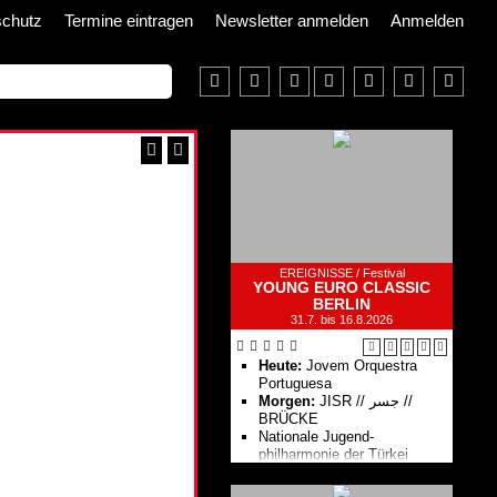
schutz
Termine eintragen
Newsletter anmelden
Anmelden
EREIGNISSE /
Festival
YOUNG EURO CLASSIC
BERLIN
31.7. bis 16.8.2026
Heute:
Jovem Orques­tra
Portuguesa
Morgen:
JISR // جسر //
BRÜCKE
Nationale Jugend­
philharmonie der Türkei
Suli Pusch­ban & die Ka­pelle
der gu­ten Hoff­nung