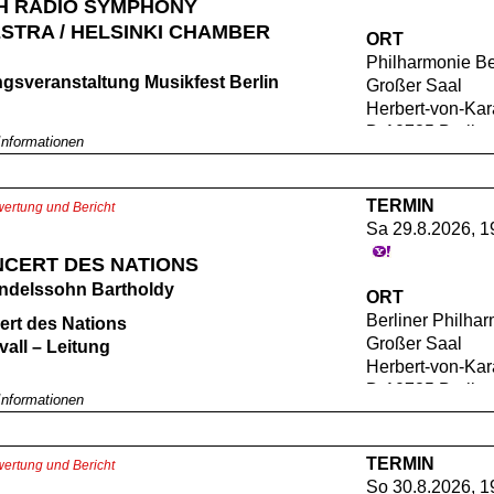
SH RADIO SYMPHONY
STRA / HELSINKI CHAMBER
ORT
Philharmonie Be
gsveranstaltung Musikfest Berlin
Großer Saal
Herbert-von-Kara
D-10785 Berlin
istidou – Sopran (Venus und Chef der
 Informationen
)
lton – Sopran (Mescalina)
TERMIN
ertung und Bericht
Watts – Countertenor (Fürst Go-Go)
Sa 29.8.2026, 1
 Ablinger-Sperrhacke – Tenor (Piet
s)
NCERT DES NATIONS
lrose – Bariton (Nekrotzar)
endelssohn Bartholdy
ORT
ml – Bass (Astradamors)
Berliner Philha
ert des Nations
 Lorenzen – Sopran (Amanda)
Großer Saal
vall – Leitung
g Xu – Mezzosopran (Amando)
Herbert-von-Kara
rence Scott – Bass (Schwarzer
D-10785 Berlin
ndelssohn Bartholdy (1809–1847):
)
 Informationen
Nr. 3 a-Moll op. 56 „Schottische“
atajala – Tenor (Weißer Minister)
)
rikanto – Bariton (Schabernack)
e Die Hebriden („Fingals Höhle“) op. 26
TERMIN
keri – Bariton (Schobiack)
ertung und Bericht
833)
So 30.8.2026, 1
opi – Bariton (Ruffiack)