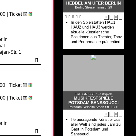
HEBBEL AM UFER BERLIN
Berlin, Stresemannstr. 29
:00 |
Ticket
In den Spielstätten HAU1,
HAU2 und HAU3 werden
aktuelle künstlerische
Positionen aus Theater, Tanz
rlin
und Performance präsentiert.
al
jan-Str. 1
00 |
Ticket
EREIGNISSE /
Festspiele
:00 |
Ticket
MUSIKFESTSPIELE
POTSDAM SANSSOUCCI
Potsdam, Wilhelm Staab Str. 10/11
Herausragende Künstler aus
rlin
aller Welt sind jedes Jahr zu
Gast in Potsdam und
Sanssouci.
jan-Str. 1