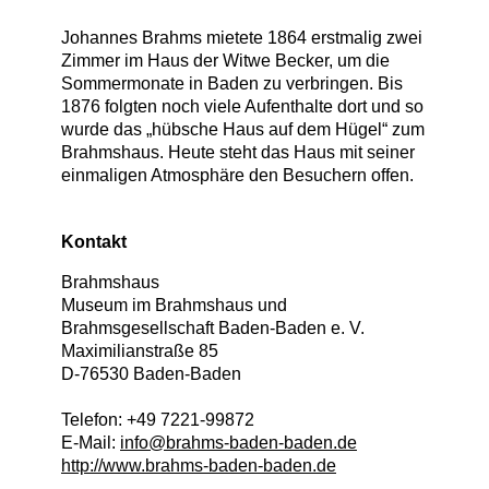
Johannes Brahms mietete 1864 erstmalig zwei
Zimmer im Haus der Witwe Becker, um die
Sommermonate in Baden zu verbringen. Bis
1876 folgten noch viele Aufenthalte dort und so
wurde das „hübsche Haus auf dem Hügel“ zum
Brahmshaus. Heute steht das Haus mit seiner
einmaligen Atmosphäre den Besuchern offen.
Kontakt
Brahmshaus
Museum im Brahmshaus und
Brahmsgesellschaft Baden-Baden e. V.
Maximilianstraße 85
D
-
76530
Baden-Baden
Telefon:
+49 7221-99872
E-Mail:
info@brahms-baden-baden.de
http://www.brahms-baden-baden.de