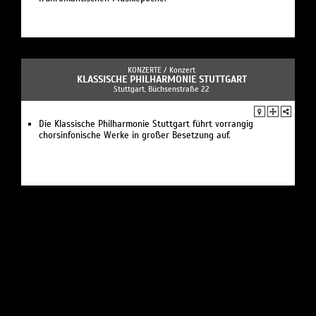
KONZERTE /
Konzert
KLASSISCHE PHILHARMONIE STUTTGART
Stuttgart, Büchsenstraße 22
Die Klassische Philharmonie Stuttgart führt vorrangig
chorsinfonische Werke in großer Besetzung auf.
KONZERTE /
Musik
IL GUSTO BAROCCO
Stuttgart, Augustenstraße 56
das Stuttgarter Barockensemble