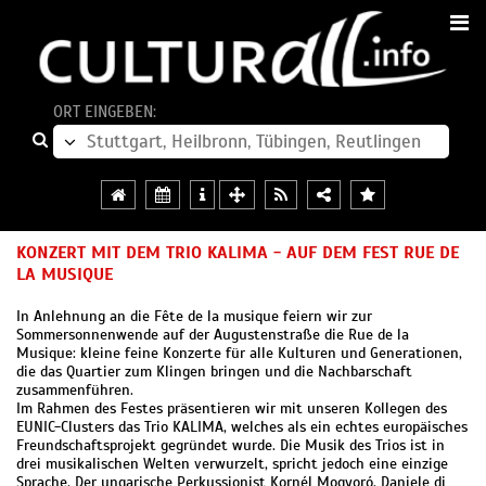
ORT EINGEBEN:
KONZERT MIT DEM TRIO KALIMA - AUF DEM FEST RUE DE
LA MUSIQUE
In Anlehnung an die Fête de la musique feiern wir zur
Sommersonnenwende auf der Augustenstraße die Rue de la
Musique: kleine feine Konzerte für alle Kulturen und Generationen,
die das Quartier zum Klingen bringen und die Nachbarschaft
zusammenführen.
Im Rahmen des Festes präsentieren wir mit unseren Kollegen des
EUNIC-Clusters das Trio KALIMA, welches als ein echtes europäisches
Freundschaftsprojekt gegründet wurde. Die Musik des Trios ist in
drei musikalischen Welten verwurzelt, spricht jedoch eine einzige
Sprache. Der ungarische Perkussionist Kornél Mogyoró, Daniele di