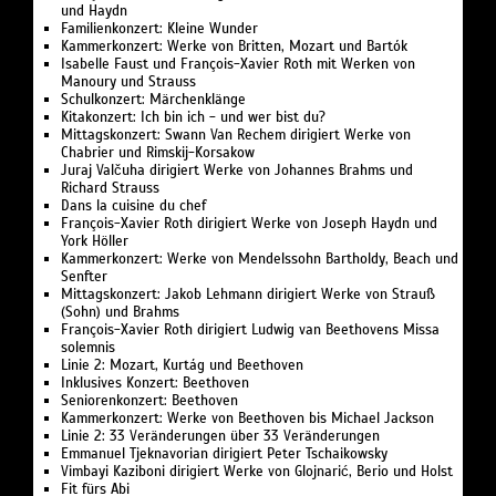
und Haydn
Familienkonzert: Kleine Wunder
Kammerkonzert: Werke von Britten, Mozart und Bartók
Isabelle Faust und François-Xavier Roth mit Werken von
Manoury und Strauss
Schulkonzert: Märchenklänge
Kitakonzert: Ich bin ich - und wer bist du?
Mittagskonzert: Swann Van Rechem dirigiert Werke von
Chabrier und Rimskij-Korsakow
Juraj Valčuha dirigiert Werke von Johannes Brahms und
Richard Strauss
Dans la cuisine du chef
François-Xavier Roth dirigiert Werke von Joseph Haydn und
York Höller
Kammerkonzert: Werke von Mendelssohn Bartholdy, Beach und
Senfter
Mittagskonzert: Jakob Lehmann dirigiert Werke von Strauß
(Sohn) und Brahms
François-Xavier Roth dirigiert Ludwig van Beethovens Missa
solemnis
Linie 2: Mozart, Kurtág und Beethoven
Inklusives Konzert: Beethoven
Seniorenkonzert: Beethoven
Kammerkonzert: Werke von Beethoven bis Michael Jackson
Linie 2: 33 Veränderungen über 33 Veränderungen
Emmanuel Tjeknavorian dirigiert Peter Tschaikowsky
Vimbayi Kaziboni dirigiert Werke von Glojnarić, Berio und Holst
Fit fürs Abi