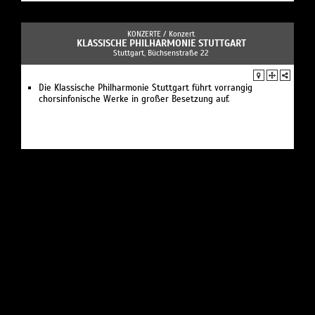
KONZERTE /
Konzert
KLASSISCHE PHILHARMONIE STUTTGART
Stuttgart, Büchsenstraße 22
Die Klassische Philharmonie Stuttgart führt vorrangig
chorsinfonische Werke in großer Besetzung auf.
KONZERTE /
Musik
IL GUSTO BAROCCO
Stuttgart, Augustenstraße 56
das Stuttgarter Barockensemble