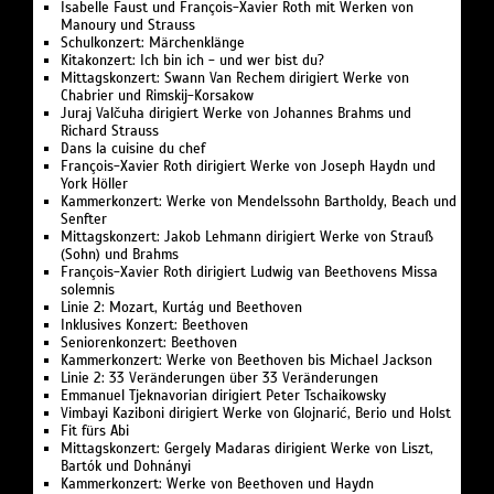
Isabelle Faust und François-Xavier Roth mit Werken von
Manoury und Strauss
Schulkonzert: Märchenklänge
Kitakonzert: Ich bin ich - und wer bist du?
Mittagskonzert: Swann Van Rechem dirigiert Werke von
Chabrier und Rimskij-Korsakow
Juraj Valčuha dirigiert Werke von Johannes Brahms und
Richard Strauss
Dans la cuisine du chef
François-Xavier Roth dirigiert Werke von Joseph Haydn und
York Höller
Kammerkonzert: Werke von Mendelssohn Bartholdy, Beach und
Senfter
Mittagskonzert: Jakob Lehmann dirigiert Werke von Strauß
(Sohn) und Brahms
François-Xavier Roth dirigiert Ludwig van Beethovens Missa
solemnis
Linie 2: Mozart, Kurtág und Beethoven
Inklusives Konzert: Beethoven
Seniorenkonzert: Beethoven
Kammerkonzert: Werke von Beethoven bis Michael Jackson
Linie 2: 33 Veränderungen über 33 Veränderungen
Emmanuel Tjeknavorian dirigiert Peter Tschaikowsky
Vimbayi Kaziboni dirigiert Werke von Glojnarić, Berio und Holst
Fit fürs Abi
Mittagskonzert: Gergely Madaras dirigient Werke von Liszt,
Bartók und Dohnányi
Kammerkonzert: Werke von Beethoven und Haydn