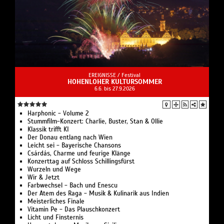
EREIGNISSE /
Festival
HOHENLOHER KULTURSOMMER
6.6. bis 27.9.2026
Harphonic - Volume 2
Stummfilm-Konzert: Charlie, Buster, Stan & Ollie
Klassik trifft KI
Der Donau entlang nach Wien
Leicht sei - Bayerische Chansons
Csárdás, Charme und feurige Klänge
Konzerttag auf Schloss Schillingsfürst
Wurzeln und Wege
Wir & Jetzt
Farbwechsel - Bach und Enescu
Der Atem des Raga - Musik & Kulinarik aus Indien
Meisterliches Finale
Vitamin Pe - Das Plauschkonzert
Licht und Finsternis