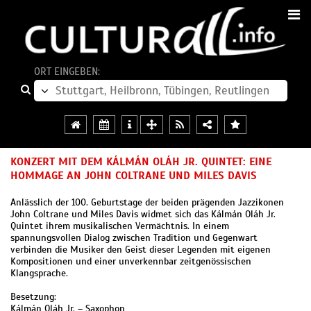
ORT EINGEBEN:
KONZERT MIT DEM KÁLMÁN OLÁH JR. QUINTET: EINE
HOMMAGE AN JOHN COLTRANE UND MILES DAVIS
Anlässlich der 100. Geburtstage der beiden prägenden Jazzikonen
John Coltrane und Miles Davis widmet sich das Kálmán Oláh Jr.
Quintet ihrem musikalischen Vermächtnis. In einem
spannungsvollen Dialog zwischen Tradition und Gegenwart
verbinden die Musiker den Geist dieser Legenden mit eigenen
Kompositionen und einer unverkennbar zeitgenössischen
Klangsprache.
Besetzung:
Kálmán Oláh Jr. – Saxophon