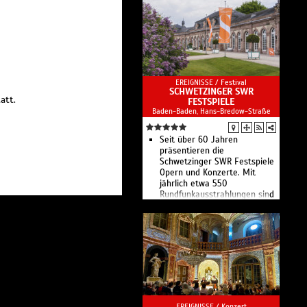
EREIGNISSE /
Festival
SCHWETZINGER SWR
att.
FESTSPIELE
Baden-Baden, Hans-Bredow-Straße
Seit über 60 Jahren
präsentieren die
Schwetzinger SWR Festspiele
Opern und Konzerte. Mit
jährlich etwa 550
Rundfunkausstrahlungen sind
sie das größte Radio-Festival
für Klassische Musik.
EREIGNISSE /
Konzert