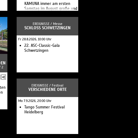
KAMUNA immer am ersten
Samstag im August große und
kar.
kleine Besucher in die zu
später Stunde geöffneten
sch
Museen und Institutionen.
EREIGNISSE /
Messe
SCHLOSS SCHWETZINGEN
Fr 28.8.2026, 10:00 Uhr
22. ASC-Classic-Gala
Schwetzingen
DEN
f 2
EREIGNISSE /
Festival
ten
VERSCHIEDENE ORTE
en
Mo 7.9.2026, 20:00 Uhr
Tango Summer Festival
Heidelberg