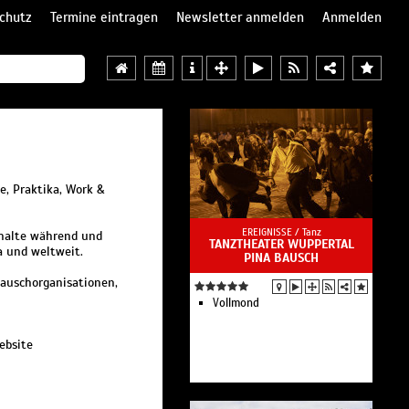
chutz
Termine eintragen
Newsletter anmelden
Anmelden
te, Praktika, Work &
EREIGNISSE /
Tanz
thalte während und
TANZTHEATER WUPPERTAL
a und weltweit.
PINA BAUSCH
tauschorganisationen,
Vollmond
ebsite