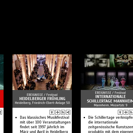
EREIGNISSE /
Festival
EREIGNISSE /
Festival
INTERNATIONALE
HEIDELBERGER FRÜHLING
SCHILLERTAGE MANNHEI
Heidelberg, Friedrich-Ebert-Anlage 50
Mannheim, Mozartstr. 9
Das klassisches Musikfestival
Die Schillertage verknüpfe
mit über 100 Veranstaltungen
die internationale
findet seit 1997 jährlich im
zeitgenössische Kunstsze
März und April in Heidelberg
produktiv mit dem eigene