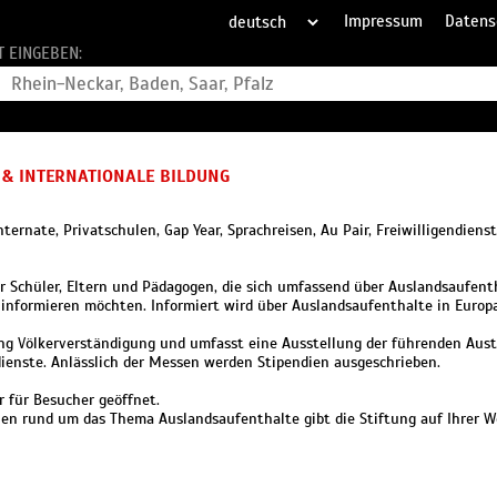
Impressum
Datens
T EINGEBEN:
 & INTERNATIONALE BILDUNG
ternate, Privatschulen, Gap Year, Sprachreisen, Au Pair, Freiwilligendiens
für Schüler, Eltern und Pädagogen, die sich umfassend über Auslandsaufen
 informieren möchten. Informiert wird über Auslandsaufenthalte in Europ
ung Völkerverständigung und umfasst eine Ausstellung der führenden Aus
ienste. Anlässlich der Messen werden Stipendien ausgeschrieben.
hr für Besucher geöffnet.
en rund um das Thema Auslandsaufenthalte gibt die Stiftung auf Ihrer W