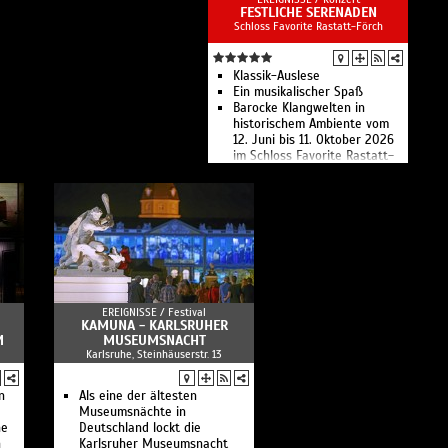
FESTLICHE SERENADEN
Schloss Favorite Rastatt-Förch
Klassik-Auslese
Ein musikalischer Spaß
Barocke Klangwelten in
historischem Ambiente vom
12. Juni bis 11. Oktober 2026
im Schloss Favorite Rastatt-
Förch
EREIGNISSE /
Festival
KAMUNA - KARLSRUHER
M
MUSEUMSNACHT
Karlsruhe, Steinhäuserstr. 13
n
Als eine der ältesten
Museumsnächte in
ne
Deutschland lockt die
n
Karlsruher Museumsnacht