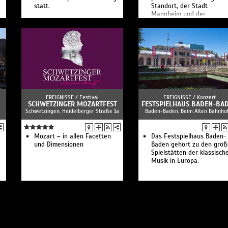
statt.
Standort, der Stadt
Mannheim und der
Metropolregion Rhein-Nec
Sie sind lokal und
international, zeitgenössi
und traditionsverbunden
zugleich.
EREIGNISSE /
Festival
EREIGNISSE /
Konzert
SCHWETZINGER MOZARTFEST
FESTSPIELHAUS BADEN-BA
Schwetzingen, Heidelberger Straße 1a
Baden-Baden, Beim Alten Bahnho
Mozart – in allen Facetten
Das Festspielhaus Baden-
und Dimensionen
Baden gehört zu den größ
Spielstätten der klassisch
Musik in Europa.