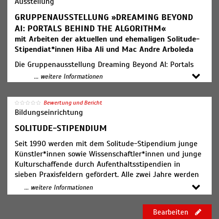
Ausstellung
GRUPPENAUSSTELLUNG »DREAMING BEYOND
AI: PORTALS BEHIND THE ALGORITHM«
mit Arbeiten der aktuellen und ehemaligen Solitude-
Stipendiat*innen Hiba Ali und Mac Andre Arboleda
Die Gruppenausstellung Dreaming Beyond AI: Portals
Behind the Algorithm wird am 25. April in der ifa-
... weitere Informationen
Galerie Stuttgart eröffnet. Gezeigt werden unter
anderem Arbeiten der aktuellen und ehemaligen
Bewertung und Bericht
Solitude-Stipendiat*innen Hiba Ali und Mac Andre
Bildungseinrichtung
Arboleda.
SOLITUDE-STIPENDIUM
Hiba Ali ist derzeit Stipendiat*in im Praxisfeld Digital
Seit 1990 werden mit dem Solitude-Stipendium junge
und zeigt die Arbeit Watering the Somatic Oasis.
Künstler*innen sowie Wissenschaftler*innen und junge
Kulturschaffende durch Aufenthaltsstipendien in
Watering the Somatic Oasis ist ein VR-Projekt, das die
sieben Praxisfeldern gefördert. Alle zwei Jahre werden
Unmittelbarkeit von Technologien und somatischen
circa 65 Wohn- und Arbeitsstipendien mit einer Dauer
Techniken nutzt, um ein Gefühl von Langsamkeit zu
... weitere Informationen
von 6 bis zwölf Monaten vergeben. Zusätzlich können
erzeugen. Die Betrachter sind eingeladen, das VR-
Projekte und Publikationen gefördert werden. Ein
Headset aufzusetzen und sich auf die geführte
Bearbeiten
Aufenthalt an der Akademie Schloss Solitude
Meditation einzustimmen. Durch die Stimulation mit