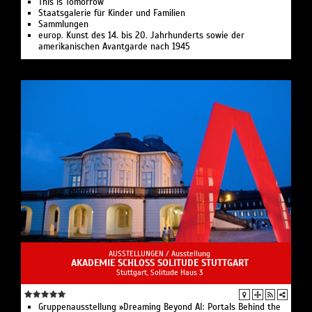
This is Tomorrow
–, und beleuchtet dabei kritisch die in diesen
Staatsgalerie für Kinder und Familien
Technologien verankerten Machtstrukturen, wie
Sammlungen
europ. Kunst des 14. bis 20. Jahrhunderts sowie der
koloniale Hinterlassenschaften, Rohstoffraubbau und
amerikanischen Avantgarde nach 1945
Voreingenommenheit.
Öffnungszeiten:
Mi–So, 12–18 Uhr
Eintritt: frei!
(Bild: »Watering the Somatic Oasis« by Hiba Ali; Photo:
Maïscha Souaga)
AUSSTELLUNGEN /
Ausstellung
AKADEMIE SCHLOSS SOLITUDE STUTTGART
Stuttgart, Solitude Haus 3
Gruppenausstellung »Dreaming Beyond AI: Portals Behind the