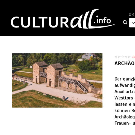
OR
B
ARCHÄO
Der ganzj
aufwändig
Auxiliart
Westtors 
lassen ei
können B
Archäolog
Frauen- u