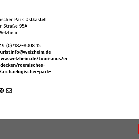
ischer Park Ostkastell
r Straße 95A
Welzheim
49 (0)7182-8008 15
uristinfo@welzheim.de
www.welzheim.de/tourismus/er
tdecken/roemisches-
/archaelogischer-park-