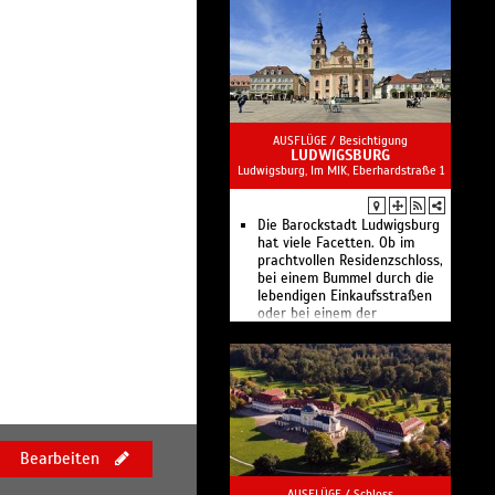
AUSFLÜGE /
Besichtigung
LUDWIGSBURG
Ludwigsburg, Im MIK, Eberhardstraße 1
Die Barockstadt Ludwigsburg
hat viele Facetten. Ob im
prachtvollen Residenzschloss,
bei einem Bummel durch die
lebendigen Einkaufsstraßen
oder bei einem der
zahlreichen Feste.
Bearbeiten
AUSFLÜGE /
Schloss