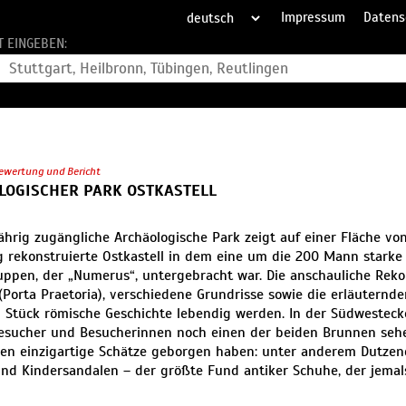
Impressum
Datens
T EINGEBEN:
ewertung und Bericht
LOGISCHER PARK OSTKASTELL
ährig zugängliche Archäologische Park zeigt auf einer Fläche von
 rekonstruierte Ostkastell in dem eine um die 200 Mann starke
ruppen, der „Numerus“, untergebracht war. Die anschauliche Reko
(Porta Praetoria), verschiedene Grundrisse sowie die erläuternde
n Stück römische Geschichte lebendig werden. In der Südwestecke
esucher und Besucherinnen noch einen der beiden Brunnen seh
en einzigartige Schätze geborgen haben: unter anderem Dutze
nd Kindersandalen – der größte Fund antiker Schuhe, der jema