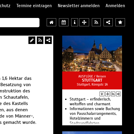
chutz
Termine eintragen
Newsletter anmelden
Anmelden
AUSFLÜGE /
Reisen
 1,6 Hektar das
STUTTGART
 Besatzung von
Stuttgart, Königstr. 1A
nstruktion des
n Schautafeln,
Stuttgart – erfinderisch,
 des Kastells
weltoffen und charmant
Informationen sowie Buchung
en, aus denen
von Pauschalarrangements,
nde von Männer-,
Hotelzimmern und
ls gemacht wurde.
Stadtrundfahrten