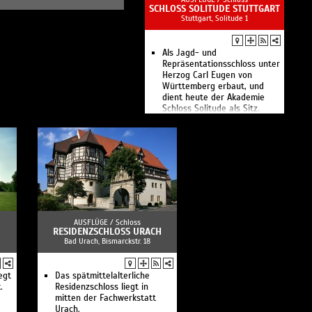
SCHLOSS SOLITUDE STUTTGART
Stuttgart, Solitude 1
Als Jagd- und
Repräsentationsschloss unter
Herzog Carl Eugen von
Württemberg erbaut, und
dient heute der Akademie
Schloss Solitude als Sitz.
AUSFLÜGE /
Schloss
RESIDENZSCHLOSS URACH
Bad Urach, Bismarckstr. 18
egt
Das spätmittelalterliche
.
Residenzschloss liegt in
mitten der Fachwerkstatt
Urach.