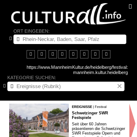
ORT EINGEBEN:
https://www.MannheimKultur.de/heidelberg/festival:
mannheim.kultur.heidelberg
KATEGORIE SUCHEN:
×
EREIGNISSE
| Festival
Schwetzinger SWR
Festspiele
Seit über 60 Jahren
präsentieren die Schwetzinger
SWR Festspiele Opern und