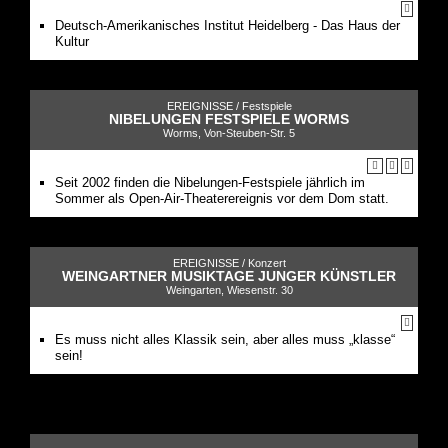
Deutsch-Amerikanisches Institut Heidelberg - Das Haus der
Kultur
EREIGNISSE /
Festspiele
NIBELUNGEN FESTSPIELE WORMS
Worms, Von-Steuben-Str. 5
Seit 2002 finden die Nibelungen-Festspiele jährlich im
Sommer als Open-Air-Theaterereignis vor dem Dom statt.
EREIGNISSE /
Konzert
WEINGARTNER MUSIKTAGE JUNGER KÜNSTLER
Weingarten, Wiesenstr. 30
Es muss nicht alles Klassik sein, aber alles muss „klasse“
sein!