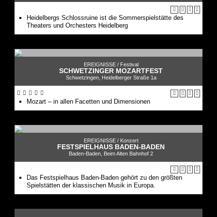
Heidelbergs Schlossruine ist die Sommerspielstätte des
Theaters und Orchesters Heidelberg
EREIGNISSE /
Festival
SCHWETZINGER MOZARTFEST
Schwetzingen, Heidelberger Straße 1a
Mozart – in allen Facetten und Dimensionen
EREIGNISSE /
Konzert
FESTSPIELHAUS BADEN-BADEN
Baden-Baden, Beim Alten Bahnhof 2
Das Festspielhaus Baden-Baden gehört zu den größten
Spielstätten der klassischen Musik in Europa.