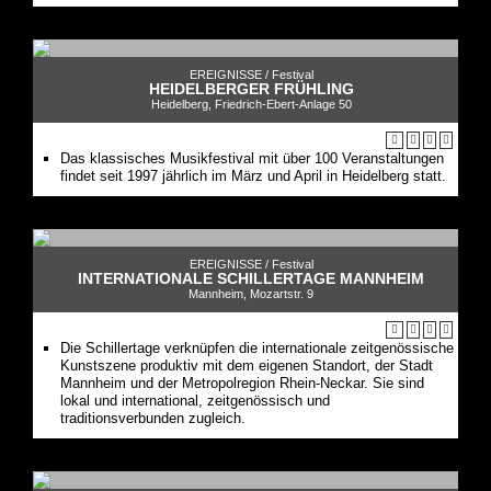
EREIGNISSE /
Festival
HEIDELBERGER FRÜHLING
Heidelberg, Friedrich-Ebert-Anlage 50
Das klassisches Musikfestival mit über 100 Veranstaltungen
findet seit 1997 jährlich im März und April in Heidelberg statt.
EREIGNISSE /
Festival
INTERNATIONALE SCHILLERTAGE MANNHEIM
Mannheim, Mozartstr. 9
Die Schillertage verknüpfen die internationale zeitgenössische
Kunstszene produktiv mit dem eigenen Standort, der Stadt
Mannheim und der Metropolregion Rhein-Neckar. Sie sind
lokal und international, zeitgenössisch und
traditionsverbunden zugleich.