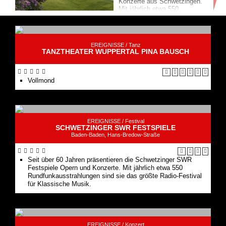
Konzerte aus Schwetzingen.
Mit jährlich etwa 550
Rundfunkausstrahlungen sind
sie das größte Radio-Festival
für Klassische Mus...
EREIGNISSE /
Tanz
TANZTHEATER WUPPERTAL PINA BAUSCH
Vollmond
EREIGNISSE /
Festival
SCHWETZINGER SWR FESTSPIELE
Baden-Baden, Hans-Bredow-Straße
Seit über 60 Jahren präsentieren die Schwetzinger SWR
Festspiele Opern und Konzerte. Mit jährlich etwa 550
Rundfunkausstrahlungen sind sie das größte Radio-Festival
für Klassische Musik.
EREIGNISSE /
Konzert