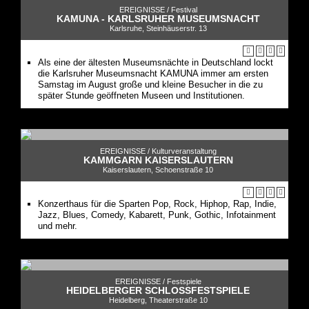
EREIGNISSE /
Festival
KAMUNA - KARLSRUHER MUSEUMSNACHT
Karlsruhe, Steinhäuserstr. 13
Als eine der ältesten Museumsnächte in Deutschland lockt
die Karlsruher Museumsnacht KAMUNA immer am ersten
Samstag im August große und kleine Besucher in die zu
später Stunde geöffneten Museen und Institutionen.
EREIGNISSE /
Kulturveranstaltung
KAMMGARN KAISERSLAUTERN
Kaiserslautern, Schoenstraße 10
Konzerthaus für die Sparten Pop, Rock, Hiphop, Rap, Indie,
Jazz, Blues, Comedy, Kabarett, Punk, Gothic, Infotainment
und mehr.
EREIGNISSE /
Festspiele
HEIDELBERGER SCHLOSSFESTSPIELE
Heidelberg, Theaterstraße 10