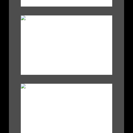
-
.
|
|
-
/
/
.
|
|