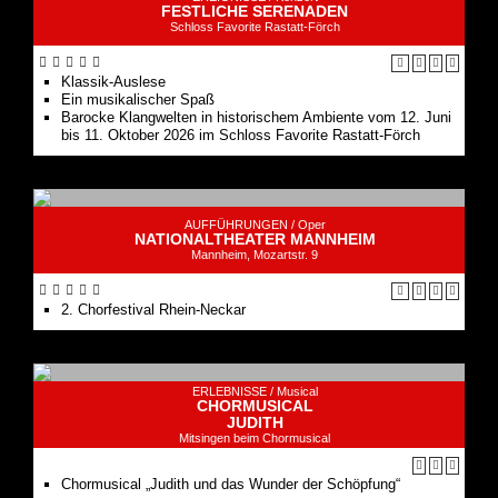
FESTLICHE SERENADEN
Schloss Favorite Rastatt-Förch
Klassik-Auslese
Ein musikalischer Spaß
Barocke Klangwelten in historischem Ambiente vom 12. Juni
bis 11. Oktober 2026 im Schloss Favorite Rastatt-Förch
AUFFÜHRUNGEN /
Oper
NATIONALTHEATER MANNHEIM
Mannheim, Mozartstr. 9
2. Chorfestival Rhein-Neckar
ERLEBNISSE /
Musical
CHORMUSICAL
JUDITH
Mitsingen beim Chormusical
Chormusical „Judith und das Wunder der Schöpfung“