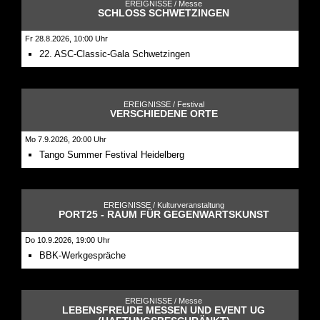
EREIGNISSE /
Messe
SCHLOSS SCHWETZINGEN
Fr 28.8.2026, 10:00 Uhr
22. ASC-Classic-Gala Schwetzingen
EREIGNISSE /
Festival
VERSCHIEDENE ORTE
Mo 7.9.2026, 20:00 Uhr
Tango Summer Festival Heidelberg
EREIGNISSE /
Kulturveranstaltung
PORT25 - RAUM FÜR GEGENWARTSKUNST
Do 10.9.2026, 19:00 Uhr
BBK-Werkgespräche
EREIGNISSE /
Messe
LEBENSFREUDE MESSEN UND EVENT UG